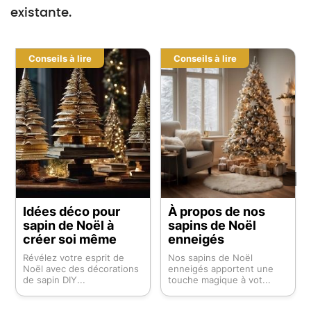
existante.
Conseils à lire
Conseils à lire
Idées déco pour
À propos de nos
sapin de Noël à
sapins de Noël
créer soi même
enneigés
Révélez votre esprit de
Nos sapins de Noël
Noël avec des décorations
enneigés apportent une
de sapin DIY...
touche magique à vot...