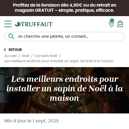
Profitez de la livraison dès 4,90€ ou du retrait en
magasin
GRATUIT
– simple, pratique, efficace.
Mon pan
RETOUR
Accueil
Noël
Conseils Noël
Les meilleurs endroits pour installer un sapin de Noël à la maison
Les meilleurs endroits pour
installer un sapin de Noël à la
maison
Mis à jour le
1 sept. 2025