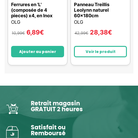
Ferrures en 'L'
Panneau Treillis
(composée de 4
Leolynn naturel
pieces) x4, en Inox
60x180cm
OLG
OLG
6,89
€
28,38
€
10,99
€
42,99
€
Ajouter au panier
Voir le produit
Retrait magasin
GRATUIT 2 heures
Satisfait ou
Remboursé