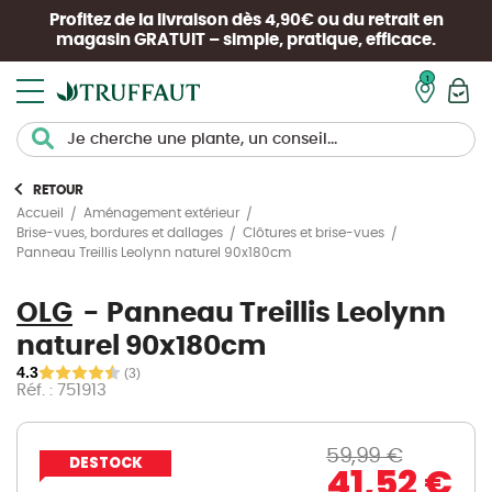
Profitez de la livraison dès 4,90€ ou du retrait en
magasin
GRATUIT
– simple, pratique, efficace.
Mon pan
RETOUR
Accueil
Aménagement extérieur
Brise-vues, bordures et dallages
Clôtures et brise-vues
Panneau Treillis Leolynn naturel 90x180cm
OLG
Panneau Treillis Leolynn
naturel 90x180cm
4.3
(3)
Réf. : 751913
59,99 €
DESTOCK
41,52 €