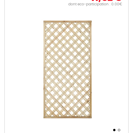
dont eco-participation : 0.00€
Skip
to
the
end
of
the
images
gallery