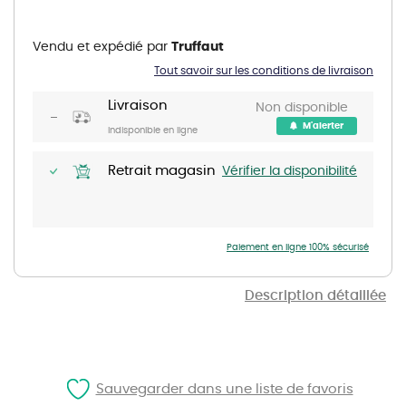
Skip
to
the
Vendu et expédié par
Truffaut
beginning
of
Tout savoir sur les conditions de livraison
the
images
gallery
Livraison
Non disponible
M'alerter
Indisponible en ligne
Retrait magasin
Vérifier la disponibilité
Paiement en ligne 100% sécurisé
Description détaillée
Sauvegarder dans une liste de favoris