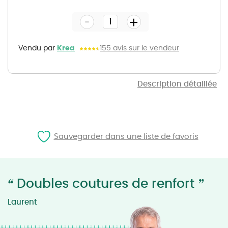
to
the
-
beginning
+
of
the
images
gallery
Vendu par
Krea
155 avis sur le vendeur
Description détaillée
Sauvegarder dans une liste de favoris
“
”
Doubles coutures de renfort
Laurent