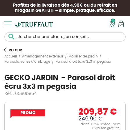
Profitez de la livraison dès 4,90€ ou du retrait en
magasin
GRATUIT
– simple, pratique, efficace.
Mon pan
RETOUR
Accueil
Aménagement extérieur
Mobilier de jardin
Parasol droit écru 3x3 m pegasia
Parasols, voiles d’ombrage
GECKO JARDIN
Parasol droit
écru 3x3 m pegasia
Réf. : 6580be54
209,87 €
PROMO
246,90 €
dont 0.75€ d’éco-part
Livraison gratuite