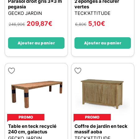
Parasol droit gris 3x3 m
2 éponges à récurer
pegasia
vertes
GECKO JARDIN
TECK'ATTITUDE
209,87
€
5,10
€
246,90
€
6,80
€
Ajouter au panier
Ajouter au panier
PROMO
PROMO
Table en teck recyclé
Coffre de jardin en teck
240 cm, galactus
massif aoba
GECKO JARDIN
TECK'ATTITUDE