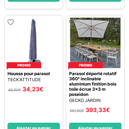
PROMO
PROMO
Housse pour parasol
Parasol déporté rotatif
360° inclinable
TECK'ATTITUDE
aluminium finition bois
34,23
€
toile écrue 3x3 m
48,90
€
poseidon
GECKO JARDIN
393,33
€
561,90
€
Ajouter au panier
Ajouter au panier