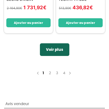
1 731,92
€
436,82
€
2 164,90
€
513,90
€
Ajouter au panier
Ajouter au panier
Voir plus
Page
You're currently reading page
Page
Page
Page
1
2
3
4
Page
Précédent
Page
Suivant
Avis vendeur