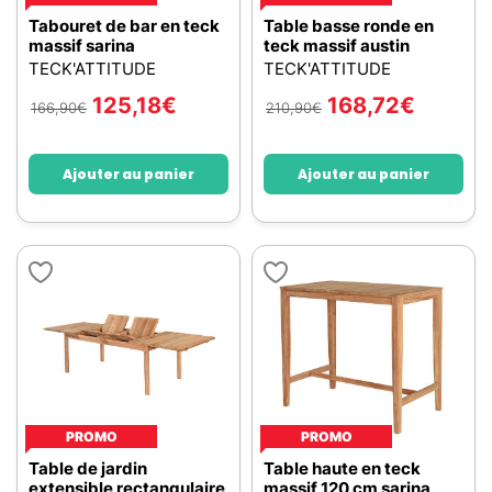
Tabouret de bar en teck
Table basse ronde en
massif sarina
teck massif austin
TECK'ATTITUDE
TECK'ATTITUDE
125,18
€
168,72
€
166,90
€
210,90
€
Ajouter au panier
Ajouter au panier
PROMO
PROMO
Table de jardin
Table haute en teck
extensible rectangulaire
massif 120 cm sarina