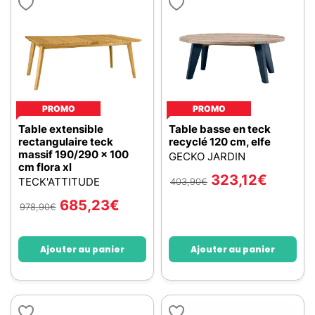
PROMO
PROMO
Table extensible
Table basse en teck
rectangulaire teck
recyclé 120 cm, elfe
massif 190/290 x 100
GECKO JARDIN
cm flora xl
323,12
€
TECK'ATTITUDE
403,90
€
685,23
€
978,90
€
Ajouter au panier
Ajouter au panier