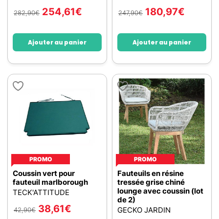
254,61
€
180,97
€
282,90
€
247,90
€
Ajouter au panier
Ajouter au panier
PROMO
PROMO
Coussin vert pour
Fauteuils en résine
fauteuil marlborough
tressée grise chiné
lounge avec coussin (lot
TECK'ATTITUDE
de 2)
38,61
€
GECKO JARDIN
42,90
€