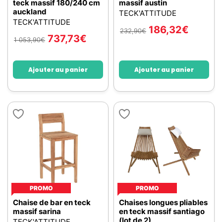
teck massif 180/240 cm
massif austin
auckland
TECK'ATTITUDE
TECK'ATTITUDE
186,32
€
232,90
€
737,73
€
1 053,90
€
Ajouter au panier
Ajouter au panier
PROMO
PROMO
Chaise de bar en teck
Chaises longues pliables
massif sarina
en teck massif santiago
(lot de 2)
TECK'ATTITUDE