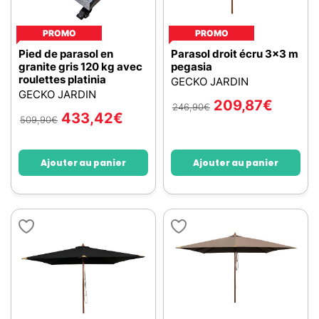
PROMO
PROMO
Pied de parasol en
Parasol droit écru 3x3 m
granite gris 120 kg avec
pegasia
roulettes platinia
GECKO JARDIN
GECKO JARDIN
209,87
€
246,90
€
433,42
€
509,90
€
Ajouter au panier
Ajouter au panier