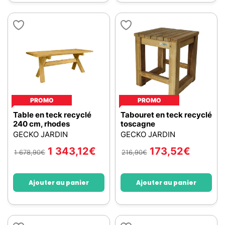
PROMO
PROMO
Table en teck recyclé
Tabouret en teck recyclé
240 cm, rhodes
toscagne
GECKO JARDIN
GECKO JARDIN
1 343,12
€
173,52
€
1 678,90
€
216,90
€
Ajouter au panier
Ajouter au panier