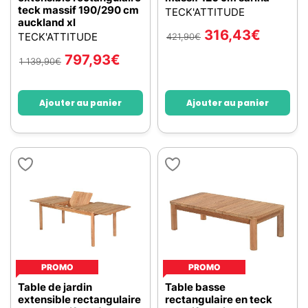
teck massif 190/290 cm
TECK'ATTITUDE
auckland xl
316,43
€
TECK'ATTITUDE
421,90
€
797,93
€
1 139,90
€
Ajouter au panier
Ajouter au panier
PROMO
PROMO
Table de jardin
Table basse
extensible rectangulaire
rectangulaire en teck