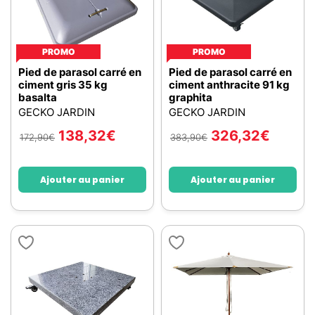
PROMO
PROMO
Pied de parasol carré en
Pied de parasol carré en
ciment gris 35 kg
ciment anthracite 91 kg
basalta
graphita
GECKO JARDIN
GECKO JARDIN
138,32
€
326,32
€
172,90
€
383,90
€
Ajouter au panier
Ajouter au panier