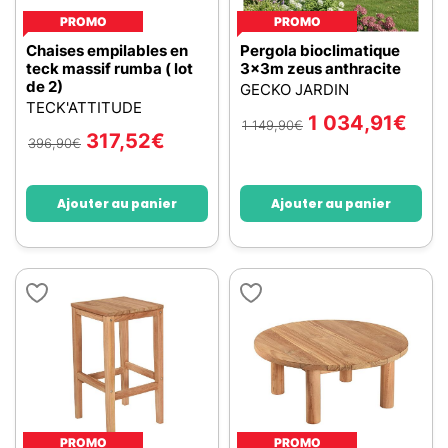
PROMO
PROMO
Chaises empilables en
Pergola bioclimatique
teck massif rumba ( lot
3x3m zeus anthracite
de 2)
GECKO JARDIN
TECK'ATTITUDE
1 034,91
€
1 149,90
€
317,52
€
396,90
€
Ajouter au panier
Ajouter au panier
PROMO
PROMO