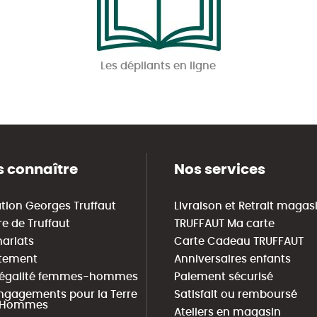
Les dépliants en ligne
 connaître
Nos services
tion Georges Truffaut
Livraison et Retrait magas
re de Truffaut
TRUFFAUT Ma carte
nariats
Carte Cadeau TRUFFAUT
tement
Anniversaires enfants
 égalité femmes-hommes
Paiement sécurisé
ngagements pour la Terre
Satisfait ou remboursé
s Hommes
Ateliers en magasin