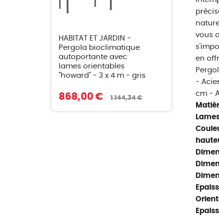
précis
nature
vous a
HABITAT ET JARDIN -
s'impo
Pergola bioclimatique
autoportante avec
en off
lames orientables
Pergol
"howard" - 3 x 4 m - gris
- Acier
cm - A
868,00 €
1 144,34 €
Matièr
Lames
Couleu
haute
Dimens
Dimen
Dimen
Epaiss
Orient
Epaiss