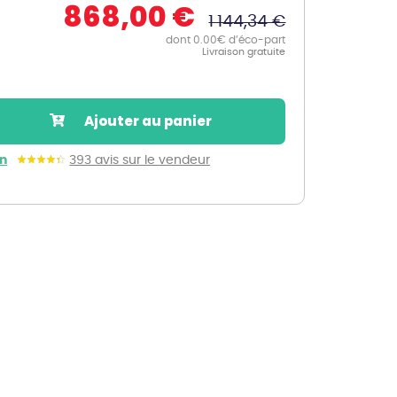
868,00 €
1 144,34 €
Nos marques de la nature
dont 0.00€ d’éco-part
Découvrez nos marques
Livraison gratuite
Mon potager
Nos marques de la nature
Ajouter au panier
Ventes éphémères de plantes
in
393 avis sur le vendeur