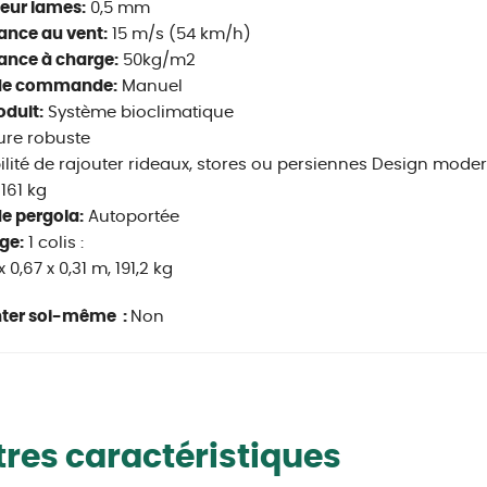
eur lames:
0,5 mm
ance au vent:
15 m/s (54 km/h)
ance à charge:
50kg/m2
de commande:
Manuel
oduit:
Système bioclimatique
ure robuste
ilité de rajouter rideaux, stores ou persiennes Design mode
161 kg
e pergola:
Autoportée
ge:
1 colis :
x 0,67 x 0,31 m, 191,2 kg
ter soi-même :
Non
res caractéristiques