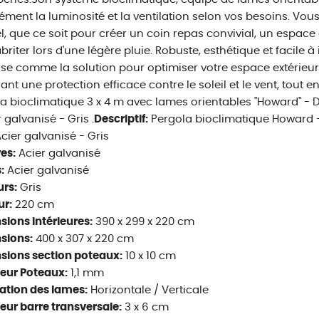
ément la luminosité et la ventilation selon vos besoins. Vous
l, que ce soit pour créer un coin repas convivial, un espac
briter lors d'une légère pluie. Robuste, esthétique et facile à 
se comme la solution pour optimiser votre espace extérieur.
rant une protection efficace contre le soleil et le vent, tout e
a bioclimatique 3 x 4 m avec lames orientables "Howard" - D
 galvanisé - Gris .
Descriptif:
Pergola bioclimatique Howard -
cier galvanisé - Gris
es:
Acier galvanisé
:
Acier galvanisé
rs:
Gris
ur:
220 cm
ions intérieures:
390 x 299 x 220 cm
sions:
400 x 307 x 220 cm
sions section poteaux:
10 x 10 cm
eur Poteaux:
1,1 mm
ation des lames:
Horizontale / Verticale
eur barre transversale:
3 x 6 cm