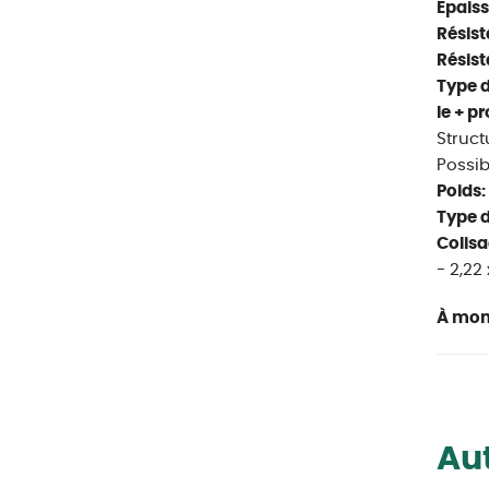
Epaiss
Résist
Résist
Type 
le + pr
Struct
Possib
Poids:
Type d
Colisa
- 2,22 
À mon
Aut