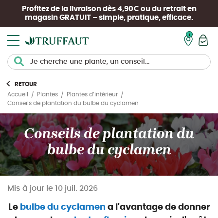
Profitez de la livraison dès 4,90€ ou du retrait en
magasin
GRATUIT
– simple, pratique, efficace.
Mon pan
RETOUR
Accueil
Plantes
Plantes d’intérieur
Conseils de plantation du bulbe du cyclamen
Conseils de plantation du
bulbe du cyclamen
Mis à jour le
10 juil. 2026
Le
bulbe du cyclamen
a l'avantage de donner