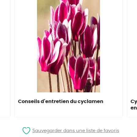
Conseils d'entretien du cyclamen
Cy
en
Sauvegarder dans une liste de favoris