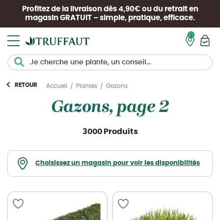
Profitez de la livraison dès 4,90€ ou du retrait en
magasin
GRATUIT
– simple, pratique, efficace.
Mon pan
RETOUR
Gazons
Accueil
Plantes
Gazons, page 2
3000 Produits
Choisissez un magasin pour voir les disponibilités