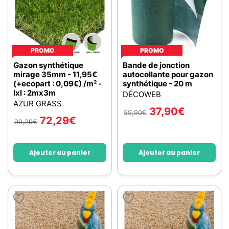
PROMO
PROMO
Gazon synthétique
Bande de jonction
mirage 35mm - 11,95€
autocollante pour gazon
(+ecopart : 0,09€) /m² -
synthétique - 20 m
lxl : 2mx3m
DÉCOWEB
AZUR GRASS
37,90
€
59,90
€
72,29
€
90,29
€
Ajouter au panier
Ajouter au panier