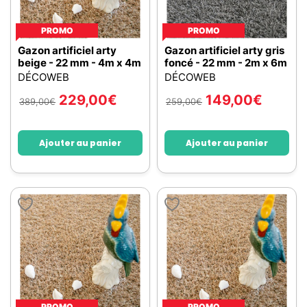
PROMO
PROMO
Gazon artificiel arty
Gazon artificiel arty gris
beige - 22 mm - 4m x 4m
foncé - 22 mm - 2m x 6m
DÉCOWEB
DÉCOWEB
229,00
€
149,00
€
389,00
€
259,00
€
Ajouter au panier
Ajouter au panier
PROMO
PROMO