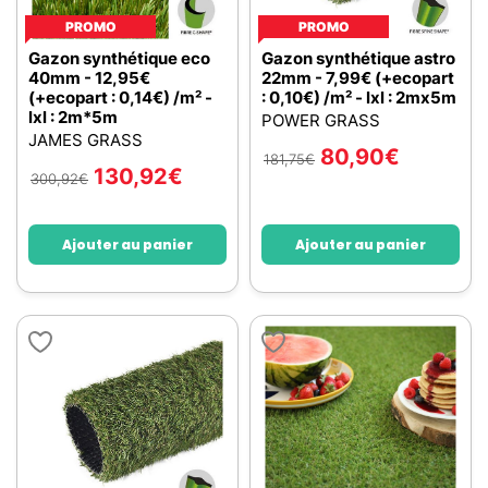
PROMO
PROMO
Gazon synthétique eco
Gazon synthétique astro
40mm - 12,95€
22mm - 7,99€ (+ecopart
(+ecopart : 0,14€) /m² -
: 0,10€) /m² - lxl : 2mx5m
lxl : 2m*5m
POWER GRASS
JAMES GRASS
80,90
€
181,75
€
130,92
€
300,92
€
Ajouter au panier
Ajouter au panier