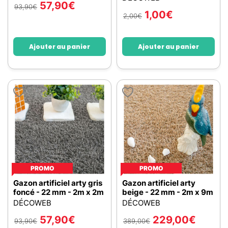
57,90
€
93,90
€
1,00
€
2,00
€
Ajouter au panier
Ajouter au panier
PROMO
PROMO
Gazon artificiel arty gris
Gazon artificiel arty
foncé - 22 mm - 2m x 2m
beige - 22 mm - 2m x 9m
DÉCOWEB
DÉCOWEB
57,90
€
229,00
€
93,90
€
389,00
€