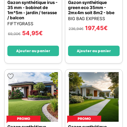
Gazon synthétique irus -
Gazon synthétique
35 mm - bobinot de
green eco 35mm -
1m*5m - jardin / terasse
2mx4m soit 8m2 - bbe
/ balcon
BIG BAG EXPRESS
FIFTYGRASS
197,45
€
236,94
€
54,95
€
69,00
€
Ajouter au panier
Ajouter au panier
PROMO
PROMO
Gazon synthétique
Gazon synthétique