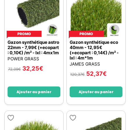
PROMO
PROMO
Gazon synthétique astro
Gazon synthétique eco
22mm - 7,99€ (+ecopart
40mm - 12,95€
: 0,10€) /m² - lxl : 4mx1m
(+ecopart : 0,14€) /m² -
lxl : 4m*1m
POWER GRASS
JAMES GRASS
32,25
€
72,09
€
52,37
€
120,37
€
Ajouter au panier
Ajouter au panier