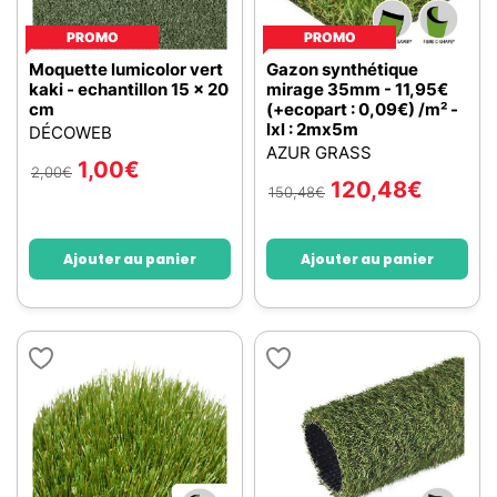
PROMO
PROMO
Moquette lumicolor vert
Gazon synthétique
kaki - echantillon 15 x 20
mirage 35mm - 11,95€
cm
(+ecopart : 0,09€) /m² -
lxl : 2mx5m
DÉCOWEB
AZUR GRASS
1,00
€
2,00
€
120,48
€
150,48
€
Ajouter au panier
Ajouter au panier