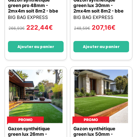
green pro 48mm -
green lux 30mm -
2mx4m soit 8m2 - bbe
2mx4m soit 8m2 - bbe
BIG BAG EXPRESS
BIG BAG EXPRESS
222,44
€
207,16
€
266,93
€
248,59
€
Ajouter au panier
Ajouter au panier
PROMO
PROMO
Gazon synthétique
Gazon synthétique
green lux 26mm -
green lux 50mm -