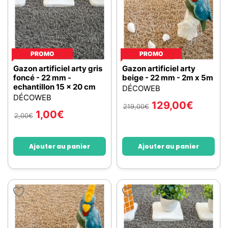
PROMO
PROMO
Gazon artificiel arty gris
Gazon artificiel arty
foncé - 22 mm -
beige - 22 mm - 2m x 5m
echantillon 15 x 20 cm
DÉCOWEB
DÉCOWEB
129,00
€
219,00
€
1,00
€
2,00
€
Ajouter au panier
Ajouter au panier