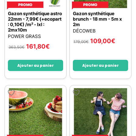
PROMO
PROMO
Gazon synthétique astro
Gazon synthétique
22mm - 7,99€ (+ecopart
brunch - 18 mm - 5m x
: 0,10€) /m² - lxl :
2m
2mx10m
DÉCOWEB
POWER GRASS
109,00
€
179,00
€
161,80
€
363,50
€
Ajouter au panier
Ajouter au panier