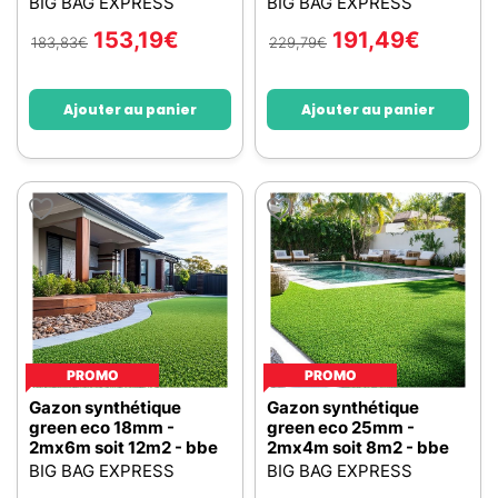
BIG BAG EXPRESS
BIG BAG EXPRESS
153,19
€
191,49
€
183,83
€
229,79
€
Ajouter au panier
Ajouter au panier
PROMO
PROMO
Gazon synthétique
Gazon synthétique
green eco 18mm -
green eco 25mm -
2mx6m soit 12m2 - bbe
2mx4m soit 8m2 - bbe
BIG BAG EXPRESS
BIG BAG EXPRESS