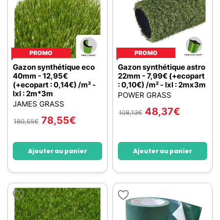
PROMO
PROMO
Gazon synthétique eco
Gazon synthétique astro
40mm - 12,95€
22mm - 7,99€ (+ecopart
(+ecopart : 0,14€) /m² -
: 0,10€) /m² - lxl : 2mx3m
lxl : 2m*3m
POWER GRASS
JAMES GRASS
48,37
€
108,13
€
78,55
€
180,55
€
Ajouter au panier
Ajouter au panier