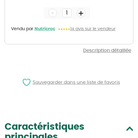
to
the
-
beginning
+
of
the
images
gallery
Vendu par
Nutricroc
14 avis sur le vendeur
Description détaillée
Sauvegarder dans une liste de favoris
Caractéristiques
principales