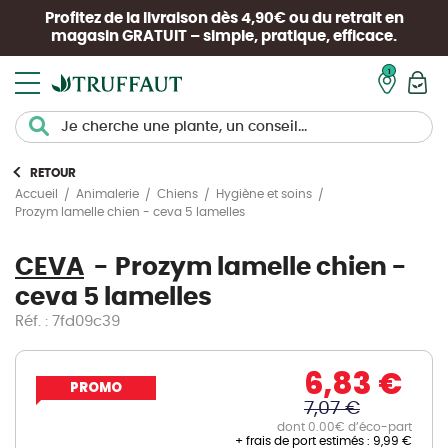
Profitez de la livraison dès 4,90€ ou du retrait en
magasin
GRATUIT
– simple, pratique, efficace.
Mon pan
RETOUR
Accueil
Animalerie
Chiens
Hygiène et soins
Prozym lamelle chien - ceva 5 lamelles
CEVA
Prozym lamelle chien -
ceva 5 lamelles
Réf. : 7fd09c39
6,83 €
PROMO
7,07 €
dont 0.00€ d’éco-part
+ frais de port estimés :
9,99 €