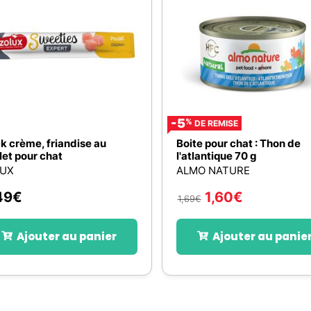
-5
%
DE REMISE
ck crème, friandise au
Boite pour chat : Thon de
let pour chat
l'atlantique 70 g
LUX
ALMO NATURE
49
€
1,60
€
1,69
€
Ajouter au panier
Ajouter au panie