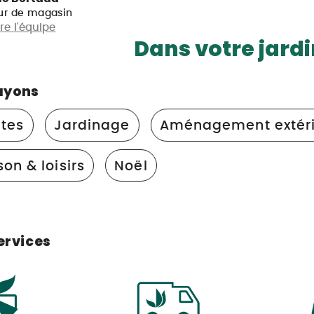
ur de magasin
re l'équipe
Dans votre jardi
ayons
ntes
Jardinage
Aménagement extéri
on & loisirs
Noël
ervices