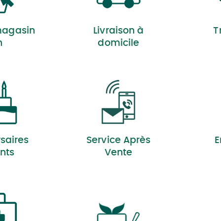
magasin
Livraison à
T
h
domicile
saires
Service Après
E
nts
Vente