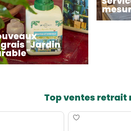
Servi
mesur
ouveaux
grais "Jardin
rable"
Top ventes retrai