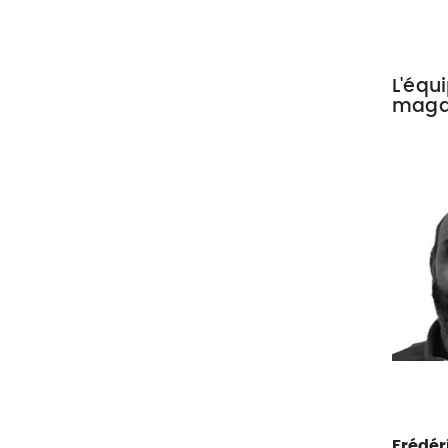
L'équ
maga
Frédér