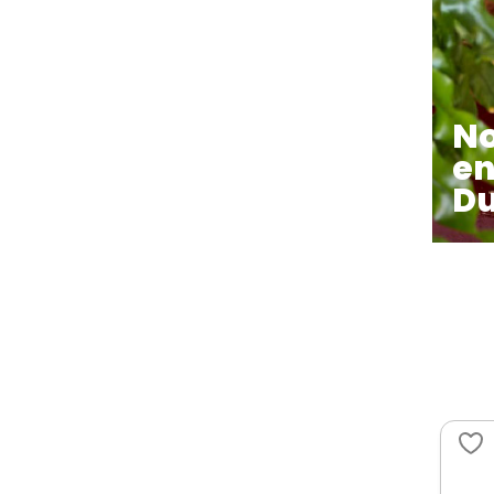
N
en
Du