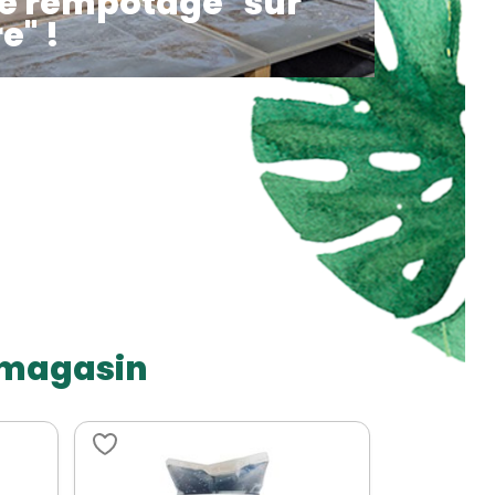
ce rempotage "sur
e" !
t magasin