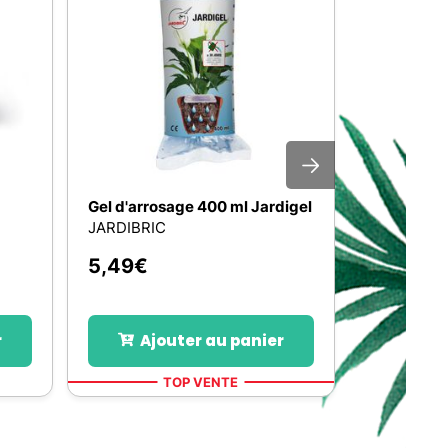
Gel d'arrosage 400 ml Jardigel
Stick crèm
thon/creve
JARDIBRIC
ZOLUX
5,49
€
0,49
€
r
Ajouter au panier
Ajo
TOP VENTE