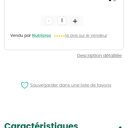
Skip
to
the
-
beginning
+
of
the
images
gallery
Vendu par
Nutricroc
14 avis sur le vendeur
Description détaillée
Sauvegarder dans une liste de favoris
Caractéristiques