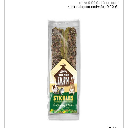
dont 0.00€ d’éco-part
+ frais de port estimés :
9,99 €
Skip
to
the
end
of
the
images
gallery