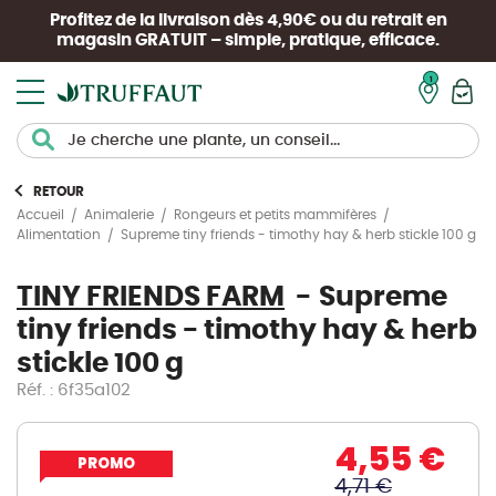
Profitez de la livraison dès 4,90€ ou du retrait en
magasin
GRATUIT
– simple, pratique, efficace.
Mon pan
RETOUR
Accueil
Animalerie
Rongeurs et petits mammifères
Supreme tiny friends - timothy hay & herb stickle 100 g
Alimentation
TINY FRIENDS FARM
Supreme
tiny friends - timothy hay & herb
stickle 100 g
Réf. : 6f35a102
4,55 €
PROMO
4,71 €