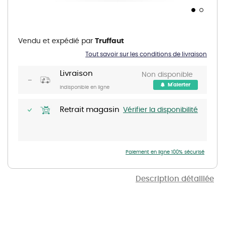
Skip
to
the
Vendu et expédié par
Truffaut
beginning
of
Tout savoir sur les conditions de livraison
the
images
gallery
Livraison
Non disponible
M'alerter
Indisponible en ligne
Retrait magasin
Vérifier la disponibilité
Paiement en ligne 100% sécurisé
Description détaillée