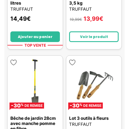
litres
3,5 kg
TRUFFAUT
TRUFFAUT
14,49
€
13,99
€
19,99
€
Ajouter au panier
Voir le produit
TOP VENTE
-30
-30
%
%
DE REMISE
DE REMISE
Bêche de jardin 28cm
Lot 3 outils à fleurs
avec manche pomme
TRUFFAUT
en fibre