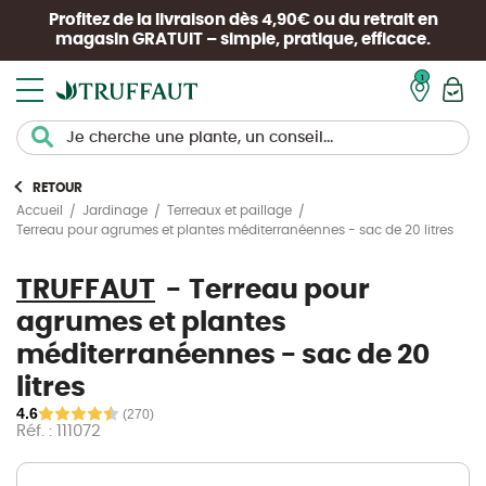
Profitez de la livraison dès 4,90€ ou du retrait en
magasin
GRATUIT
– simple, pratique, efficace.
Mon pan
RETOUR
Accueil
Jardinage
Terreaux et paillage
Terreau pour agrumes et plantes méditerranéennes - sac de 20 litres
TRUFFAUT
Terreau pour
agrumes et plantes
méditerranéennes - sac de 20
litres
4.6
(270)
Réf. : 111072