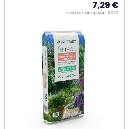
7,29 €
dont eco-participation : 0.00€
Skip
to
the
end
of
the
images
gallery