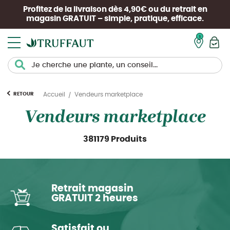
Profitez de la livraison dès 4,90€ ou du retrait en
magasin
GRATUIT
– simple, pratique, efficace.
Mon pan
RETOUR
Accueil
Vendeurs marketplace
Vendeurs marketplace
381179 Produits
Retrait magasin
GRATUIT 2 heures
Satisfait ou