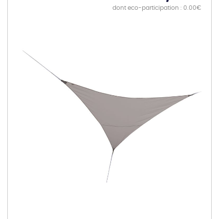
dont eco-participation : 0.00€
Skip
to
the
end
of
the
images
gallery
Skip
to