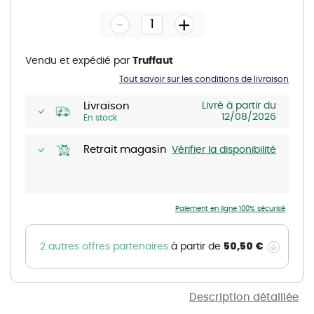
the
-
beginning
+
of
the
images
gallery
Vendu et expédié par
Truffaut
Tout savoir sur les conditions de livraison
Livraison
Livré à partir du
12/08/2026
En stock
Retrait magasin
Vérifier la disponibilité
Paiement en ligne 100% sécurisé
50,50 €
2 autres offres partenaires
à partir de
Description détaillée