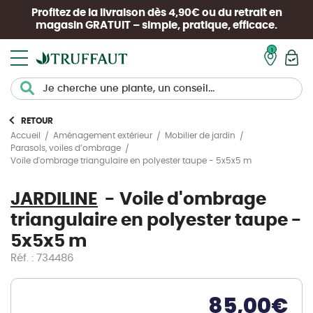
Profitez de la livraison dès 4,90€ ou du retrait en
magasin
GRATUIT
– simple, pratique, efficace.
Mon pan
RETOUR
Accueil
Aménagement extérieur
Mobilier de jardin
Parasols, voiles d’ombrage
Voile d'ombrage triangulaire en polyester taupe - 5x5x5 m
JARDILINE
Voile d'ombrage
triangulaire en polyester taupe -
5x5x5 m
Réf. : 734486
85,00
€