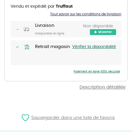
the
Vendu et expédié par
Truffaut
beginning
of
Tout savoir sur les conditions de livraison
the
images
gallery
Livraison
Non disponible
M'alerter
Indisponible en ligne
Retrait magasin
Vérifier la disponibilité
Paiement en ligne 100% sécurisé
Description détaillée
Sauvegarder dans une liste de favoris