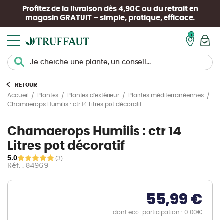
Profitez de la livraison dès 4,90€ ou du retrait en
magasin
GRATUIT
– simple, pratique, efficace.
Mon pan
RETOUR
Accueil
Plantes
Plantes d'extérieur
Plantes méditerranéennes
Chamaerops Humilis : ctr 14 Litres pot décoratif
Chamaerops Humilis : ctr 14
Litres pot décoratif
5.0
(3)
Réf. : 84969
55,99 €
dont eco-participation : 0.00€