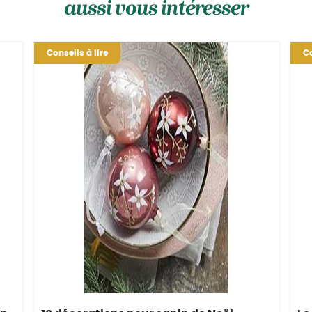
aussi vous intéresser
Conseils à lire
Co