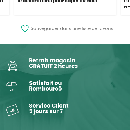
in
10 décorations pour sapin de Noël
Le
re
Sauvegarder dans une liste de favoris
Retrait magasin
GRATUIT 2 heures
Satisfait ou
Remboursé
Service Client
5 jours sur 7