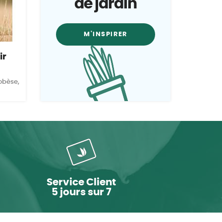
de jardin
M'INSPIRER
ir
 obèse,
Service Client
5 jours sur 7