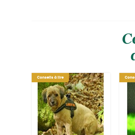
C
Conseils à lire
Conse