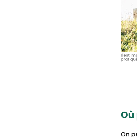
Il est i
pratique
Où 
On pe