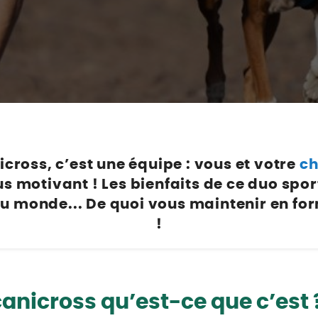
Poulaillers, clapiers et accessoires
s et petits mammifères
Librairie et papeterie
terre, ails, oignons, échalotes
Alimentation
Vêtements
 légumes et aromatiques
accessoires
Hygiène et soins
e légumes et aromatiques
ion
Apiculture
et agrumes
t soins
s
urs et petits mammifères
x
ières et accessoires
icross
, c’est une équipe : vous et votre
ch
ion
us motivant ! Les bienfaits de ce duo spor
t soins
du monde... De quoi vous maintenir en for
ux
!
u jardin
canicross qu’est-ce que c’est 