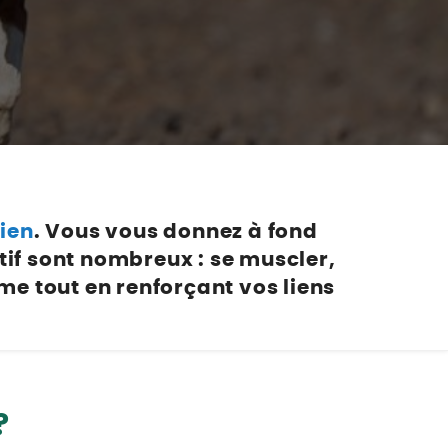
Nos marques de la nature
Découvrez nos marques
Mon potager
Nos marques de la nature
Ventes éphémères de plantes
ien
. Vous vous donnez à fond
tif sont nombreux : se muscler,
me tout en renforçant vos liens
?