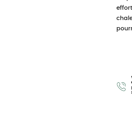
effor
chale
pourr