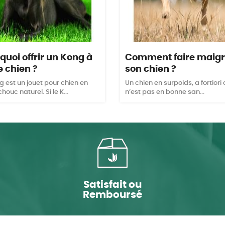
quoi offrir un Kong à
Comment faire maigr
e chien ?
son chien ?
g est un jouet pour chien en
Un chien en surpoids, a fortiori
ouc naturel. Si le K...
n’est pas en bonne san...
Satisfait ou
Remboursé