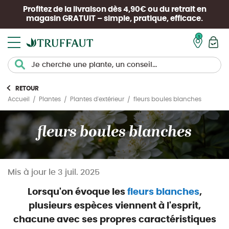
Profitez de la livraison dès 4,90€ ou du retrait en
magasin
GRATUIT
– simple, pratique, efficace.
Mon pan
RETOUR
fleurs boules blanches
Accueil
Plantes
Plantes d'extérieur
fleurs boules blanches
Mis à jour le
3 juil. 2025
Lorsqu'on évoque les
fleurs blanches
,
plusieurs espèces viennent à l'esprit,
chacune avec ses propres
caractéristiques