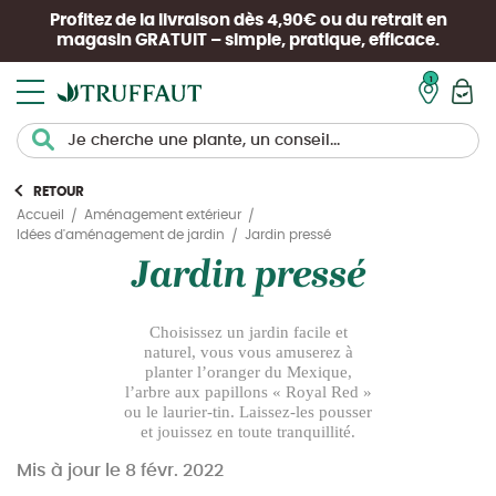
Profitez de la livraison dès 4,90€ ou du retrait en
magasin
GRATUIT
– simple, pratique, efficace.
Mon pan
RETOUR
Accueil
Aménagement extérieur
Jardin pressé
Idées d'aménagement de jardin
Jardin pressé
Choisissez un jardin facile et
naturel, vous vous amuserez à
planter l’oranger du Mexique,
l’arbre aux papillons « Royal Red »
ou le laurier-tin. Laissez-les pousser
et jouissez en toute tranquillité.
Mis à jour le
8 févr. 2022