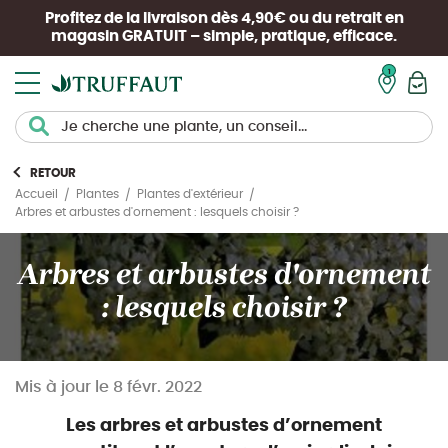
Profitez de la livraison dès 4,90€ ou du retrait en
magasin
GRATUIT
– simple, pratique, efficace.
Mon pan
RETOUR
Accueil
Plantes
Plantes d'extérieur
Arbres et arbustes d'ornement : lesquels choisir ?
Arbres et arbustes d'ornement
: lesquels choisir ?
Mis à jour le
8 févr. 2022
Les arbres et arbustes d’ornement