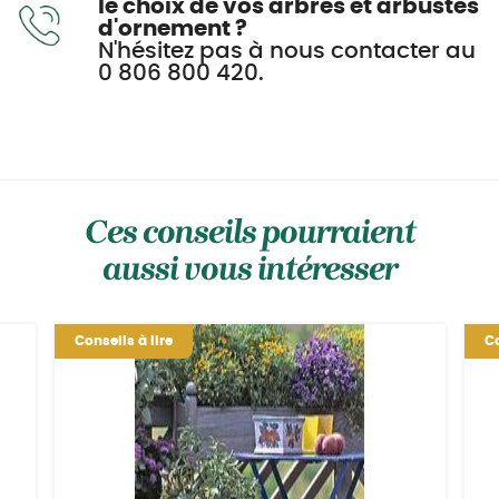
le choix de vos arbres et arbustes
d'ornement ?
N'hésitez pas à nous contacter au
0 806 800 420.
Ces conseils pourraient
aussi vous intéresser
Conseils à lire
Co