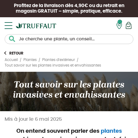
Profitez de la livraison dès 4,90€ ou du retrait en
magasin
GRATUIT
– simple, pratique, efficace.
Mon pan
RETOUR
Accueil
Plantes
Plantes d'extérieur
Tout savoir sur les plantes invasives et envahissantes
Tout savoir sur les plantes
invasives et envahissantes
Mis à jour le
6 mai 2025
On entend souvent parler des
plantes