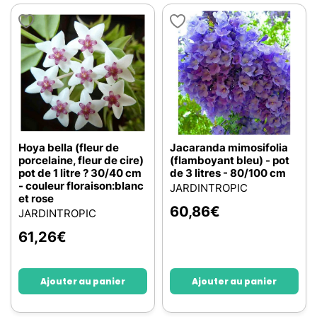
Hoya bella (fleur de
Jacaranda mimosifolia
porcelaine, fleur de cire)
(flamboyant bleu) - pot
pot de 1 litre ? 30/40 cm
de 3 litres - 80/100 cm
- couleur floraison:blanc
JARDINTROPIC
et rose
60,86
€
JARDINTROPIC
61,26
€
Ajouter au panier
Ajouter au panier