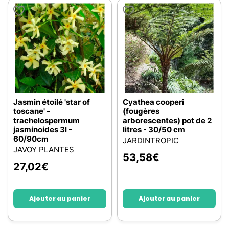
Jasmin étoilé 'star of
Cyathea cooperi
toscane' -
(fougères
trachelospermum
arborescentes) pot de 2
jasminoides 3l -
litres - 30/50 cm
60/90cm
JARDINTROPIC
JAVOY PLANTES
53,58
€
27,02
€
Ajouter au panier
Ajouter au panier