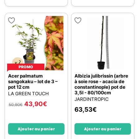
PROMO
Acer palmatum
Albizia julibrissin (arbre
sangokaku – lot de 3 –
à soie rose - acacia de
pot 12 cm
constantinople) pot de
3,5l - 80/100cm
LA GREEN TOUCH
JARDINTROPIC
43,90
€
50,90
€
63,53
€
Ajouter au panier
Ajouter au panier