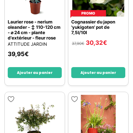
PROMO
Laurier rose - nerium
Cognassier du japon
oleander - ↕ 110-120 cm
'yukigoten' pot de
- ⌀ 24 cm - plante
7,5l/10l
d'extérieur - fleur rose
30,32
€
37,90
€
ATTITUDE JARDIN
39,95
€
Ajouter au panier
Ajouter au panier