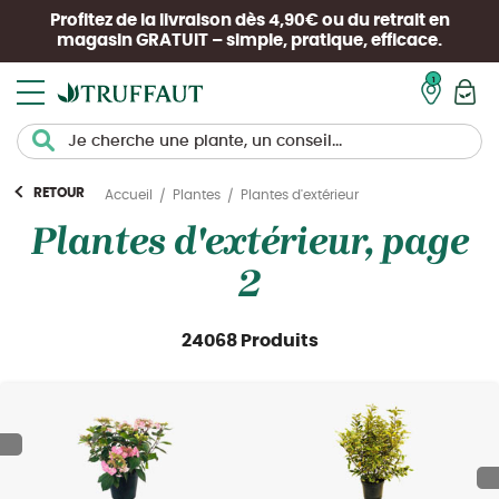
Profitez de la livraison dès 4,90€ ou du retrait en
magasin
GRATUIT
– simple, pratique, efficace.
Mon pan
RETOUR
Plantes d'extérieur
Accueil
Plantes
Plantes d'extérieur, page
2
24068 Produits