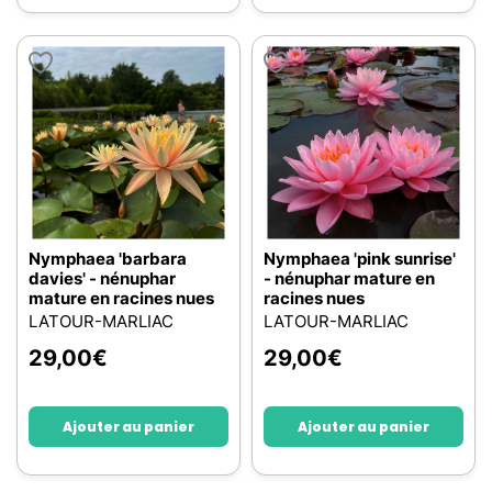
Nymphaea 'barbara
Nymphaea 'pink sunrise'
davies' - nénuphar
- nénuphar mature en
mature en racines nues
racines nues
LATOUR-MARLIAC
LATOUR-MARLIAC
29,00
€
29,00
€
Ajouter au panier
Ajouter au panier