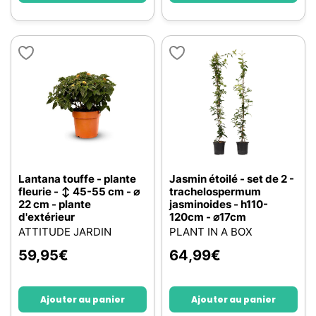
Lantana touffe - plante
Jasmin étoilé - set de 2 -
fleurie - ↕ 45-55 cm - ⌀
trachelospermum
22 cm - plante
jasminoides - h110-
d'extérieur
120cm - ⌀17cm
ATTITUDE JARDIN
PLANT IN A BOX
59,95
€
64,99
€
Ajouter au panier
Ajouter au panier