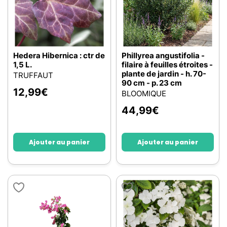
Hedera Hibernica : ctr de
Phillyrea angustifolia -
1,5 L.
filaire à feuilles étroites -
plante de jardin - h. 70-
TRUFFAUT
90 cm - p. 23 cm
12,99
€
BLOOMIQUE
44,99
€
Ajouter au panier
Ajouter au panier