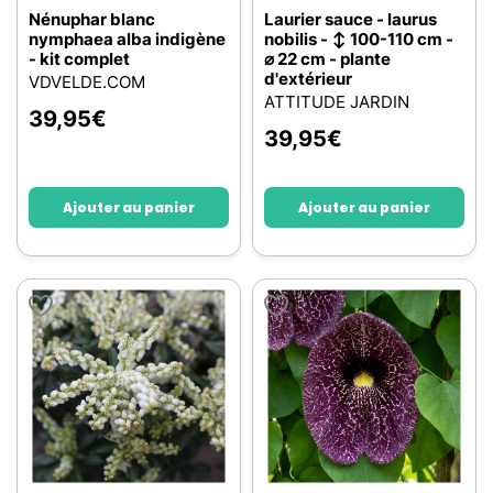
Nénuphar blanc
Laurier sauce - laurus
nymphaea alba indigène
nobilis - ↕ 100-110 cm -
- kit complet
⌀ 22 cm - plante
d'extérieur
VDVELDE.COM
ATTITUDE JARDIN
39,95
€
39,95
€
Ajouter au panier
Ajouter au panier