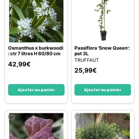
Osmanthus x burkwoodi
Passiflora 'Snow Queen':
: ctr 7 litres H 60/80 cm
pot 3L
TRUFFAUT
42,99
€
25,99
€
Ajouter au panier
Ajouter au panier