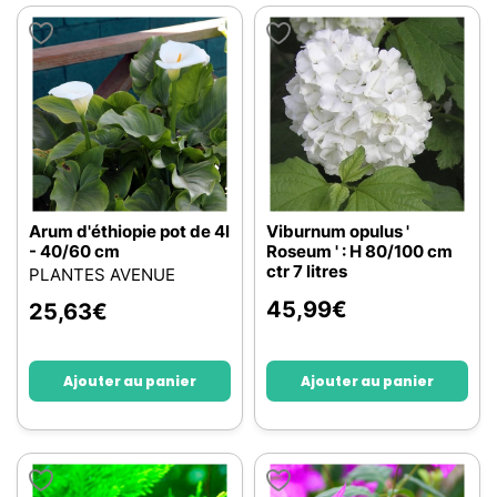
Arum d'éthiopie pot de 4l
Viburnum opulus '
- 40/60 cm
Roseum ' : H 80/100 cm
ctr 7 litres
PLANTES AVENUE
45,99
€
25,63
€
Ajouter au panier
Ajouter au panier