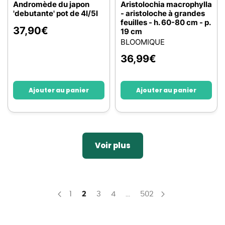
Andromède du japon
Aristolochia macrophylla
'debutante' pot de 4l/5l
- aristoloche à grandes
feuilles - h. 60-80 cm - p.
37,90
€
19 cm
BLOOMIQUE
36,99
€
Ajouter au panier
Ajouter au panier
Voir plus
Page
Page
You're currently reading page
Page
Page
Page
1
2
3
4
...
502
Page
Précédent
Page
Suivant