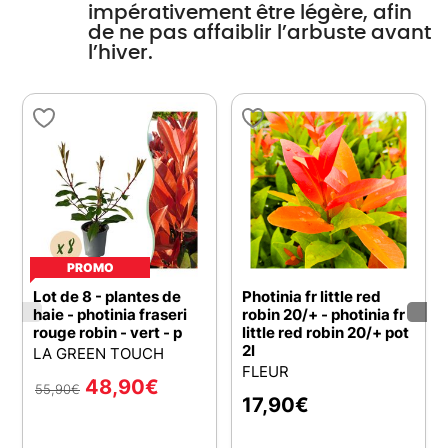
impérativement être légère, afin
de ne pas affaiblir l’arbuste avant
l’hiver.
PROMO
Lot de 8 - plantes de
Photinia fr little red
haie - photinia fraseri
robin 20/+ - photinia fr
rouge robin - vert - p
little red robin 20/+ pot
2l
LA GREEN TOUCH
FLEUR
48,90
€
55,90
€
17,90
€