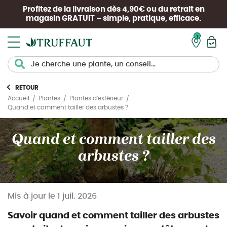
Profitez de la livraison dès 4,90€ ou du retrait en
magasin
GRATUIT
– simple, pratique, efficace.
Mon pan
RETOUR
Accueil
Plantes
Plantes d'extérieur
Quand et comment tailler des arbustes ?
Quand et comment tailler des
arbustes ?
Mis à jour le
1 juil. 2026
Savoir quand et comment tailler des arbustes