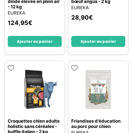
dinde élevée en plein air
bœuf angus - 2 kg
- 12 kg
EUREKA
EUREKA
28,90
€
124,95
€
Ajouter au panier
Ajouter au panier
Croquettes chien adulte
Friandises d'éducation
holistic sans céréales -
au porc pour chien
buffle italien - 2 kg
EUREKA