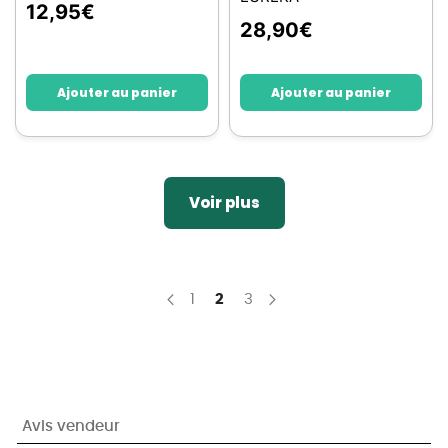
12,95
€
28,90
€
Ajouter au panier
Ajouter au panier
Voir plus
Page
Page
You're currently reading page
Page
1
2
3
Page
Précédent
Page
Suivant
Avis vendeur