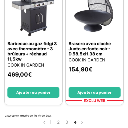
Barbecue au gaz fidgi 3
Brasero avec cloche
avec thermomètre - 3
Junto en fonte noir -
brûleurs + réchaud
D.58,5xH.38 cm
11,5kw
COOK IN GARDEN
COOK IN GARDEN
154,90
€
469,00
€
Ajouter au panier
Ajouter au panier
EXCLU WEB
Vous avez atteint la fin de la liste.
Page
Page
Page
Page
You're currently reading
1
2
3
4
Page
Précédent
Page
Suivant