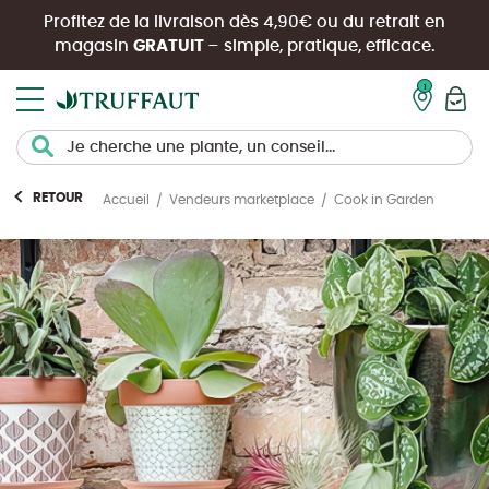
Profitez de la livraison dès 4,90€ ou du retrait en
magasin
GRATUIT
– simple, pratique, efficace.
Mon pan
RETOUR
Cook in Garden
Accueil
Vendeurs marketplace