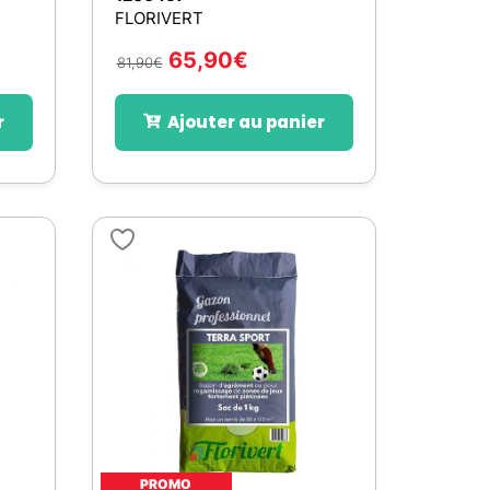
FLORIVERT
65,90
€
81,90
€
r
Ajouter au panier
PROMO