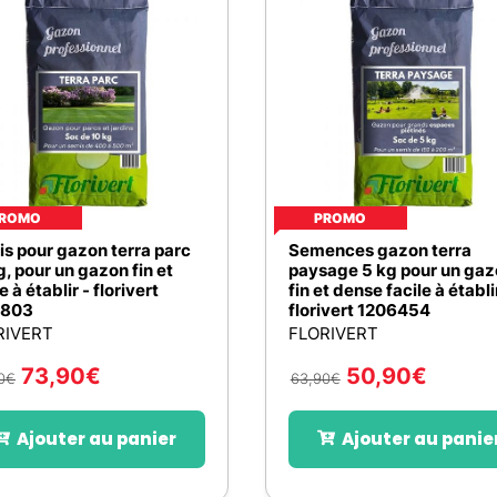
ROMO
PROMO
s pour gazon terra parc
Semences gazon terra
g, pour un gazon fin et
paysage 5 kg pour un ga
e à établir - florivert
fin et dense facile à établi
1803
florivert 1206454
RIVERT
FLORIVERT
73,90
€
50,90
€
0
€
63,90
€
Ajouter au panier
Ajouter au panie