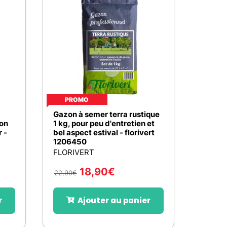
PROMO
Gazon à semer terra rustique
zon
1 kg, pour peu d'entretien et
r -
bel aspect estival - florivert
1206450
FLORIVERT
18,90
€
22,90
€
r
Ajouter au panier