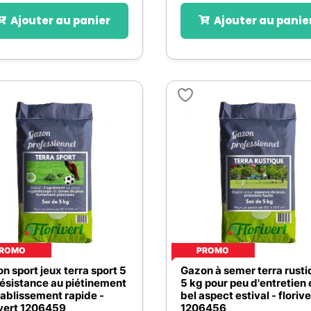
Ajouter au panier
Ajouter au panie
ROMO
PROMO
n sport jeux terra sport 5
Gazon à semer terra rusti
résistance au piétinement
5 kg pour peu d'entretien 
tablissement rapide -
bel aspect estival - florive
ivert 1206459
1206456