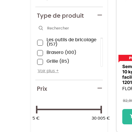
Type de produit
Les outils de bricolage
157
Brasero
100
P
Grille
85
Semi
Barbecue feu de bois
Voir plus
10 k
30
facil
120
Bineuse thermique
28
FLO
Prix
Fil de coupe en bobine
25
92,9
Chargeur de batterie
24
Lame de tondeuse
24
5 €
30 005 €
Tondeuse thermique
23