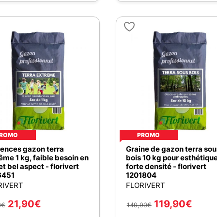
ROMO
PROMO
nces gazon terra
Graine de gazon terra sou
ême 1 kg, faible besoin en
bois 10 kg pour esthétique
et bel aspect - florivert
forte densité - florivert
6451
1201804
RIVERT
FLORIVERT
21,90
€
119,90
€
0
€
149,90
€