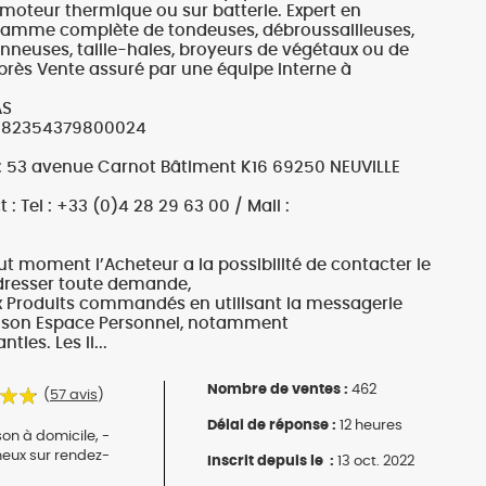
plantes
à moteur thermique ou sur batterie. Expert en
amme complète de tondeuses, débroussailleuses,
Nos marques de la nature
neuses, taille-haies, broyeurs de végétaux ou de
Découvrez nos marques
près Vente assuré par une équipe interne à
Mon potager
AS
Nos marques de la nature
 : 82354379800024
Ventes éphémères de plantes
 : 53 avenue Carnot Bâtiment K16 69250 NEUVILLE
 Tel : +33 (0)4 28 29 63 00 / Mail :
out moment l’Acheteur a la possibilité de contacter le
dresser toute demande,
x Produits commandés en utilisant la messagerie
s son Espace Personnel, notamment
ties. Les li...
Nombre de ventes :
462
(
57 avis
)
Délai de réponse :
12 heures
son à domicile, -
neux sur rendez-
Inscrit depuis le :
13 oct. 2022