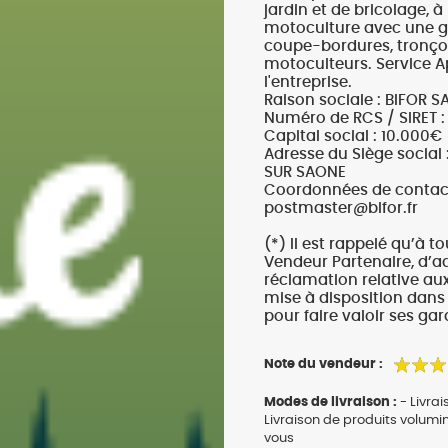
Poulaillers, clapiers et accessoires
jardin et de bricolage, 
s et petits mammifères
Librairie et papeterie
motoculture avec une g
terre, ails, oignons, échalotes
Alimentation
coupe-bordures, tronçon
Vêtements
 légumes et aromatiques
accessoires
Hygiène et soins
motoculteurs. Service A
l'entreprise.
e légumes et aromatiques
ion
Raison sociale : BIFOR S
Apiculture
et agrumes
t soins
Numéro de RCS / SIRET
Capital social : 10.000€
s
urs et petits mammifères
Adresse du Siège social
SUR SAONE
x
Coordonnées de contact :
postmaster@bifor.fr
ières et accessoires
(*) Il est rappelé qu’à t
ion
Vendeur Partenaire, d’a
t soins
réclamation relative au
mise à disposition dan
ux
pour faire valoir ses garan
u jardin
Note du vendeur :
Modes de livraison :
- Livrai
Livraison de produits volumi
vous