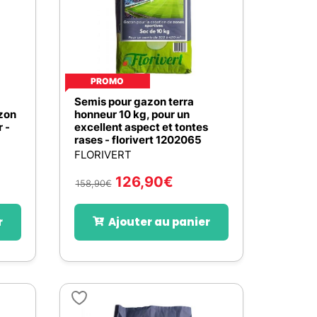
PROMO
Semis pour gazon terra
zon
honneur 10 kg, pour un
r -
excellent aspect et tontes
rases - florivert 1202065
FLORIVERT
126,90
€
158,90
€
r
Ajouter au panier