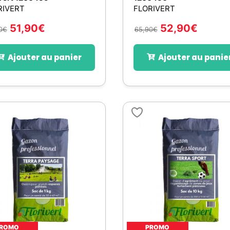
RIVERT
FLORIVERT
51,90
€
52,90
€
0
€
65,90
€
Ajouter au panier
Ajouter au panie
ROMO
PROMO