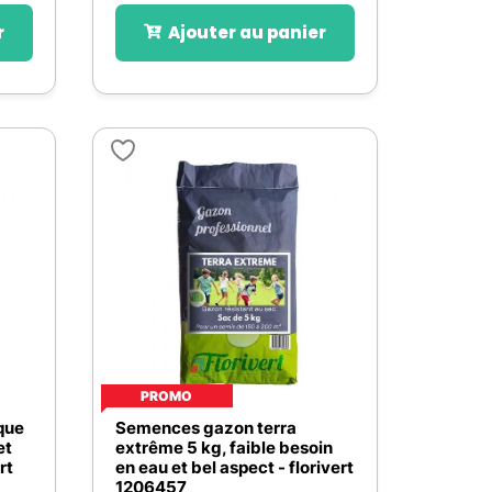
r
Ajouter au panier
PROMO
que
Semences gazon terra
et
extrême 5 kg, faible besoin
rt
en eau et bel aspect - florivert
1206457