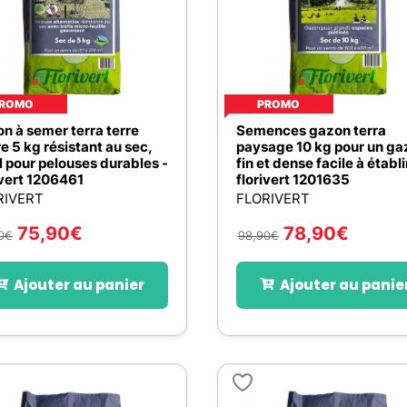
ROMO
PROMO
n à semer terra terre
Semences gazon terra
re 5 kg résistant au sec,
paysage 10 kg pour un ga
l pour pelouses durables -
fin et dense facile à établi
ivert 1206461
florivert 1201635
RIVERT
FLORIVERT
75,90
€
78,90
€
0
€
98,90
€
Ajouter au panier
Ajouter au panie