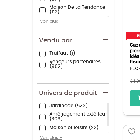
Maison De La Tendance
113
Jardin Affaires
34
Voir plus
ZOOMICI
25
P
House Sellers
12
Vendu par
Gazo
EuroStore
8
pier
Truffaut
1
idéa
Brico Travo
3
flor
Vendeurs partenaires
902
FLO
94,9
Univers de produit
Jardinage
532
Aménagement extérieur
309
Maison et loisirs
22
Plante
17
Voir plus