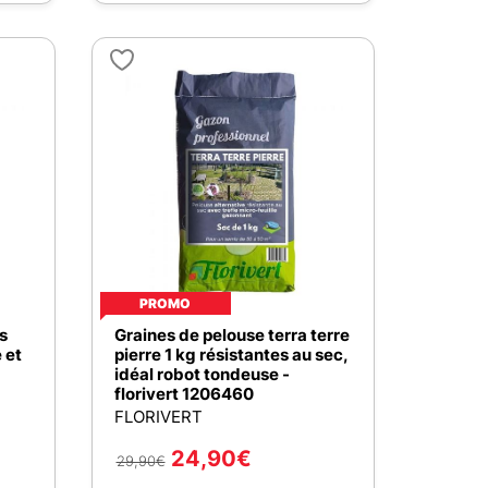
PROMO
s
Graines de pelouse terra terre
 et
pierre 1 kg résistantes au sec,
idéal robot tondeuse -
florivert 1206460
FLORIVERT
24,90
€
29,90
€