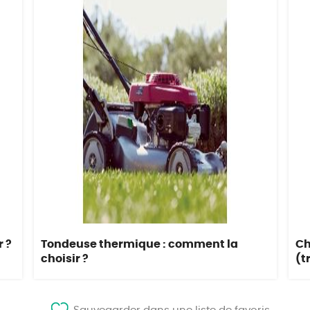
 ?
Tondeuse thermique : comment la
Ch
choisir ?
(t