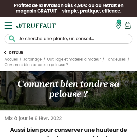
Profitez de la livraison dès 4,90€ ou du retrait en
magasin
GRATUIT
– simple, pratique, efficace.
Mon pan
RETOUR
Accueil
Jardinage
Outillage et matériel à moteur
Tondeuses
Comment bien tondre sa pelouse ?
Comment bien tondre sa
pelouse ?
Mis à jour le
8 févr. 2022
Aussi bien pour conserver une hauteur de