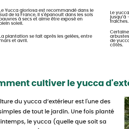
Le Yucca gloriosa est recommandé dans le
Le yucca
Sud de la France, il s'épanouit dans les sols
jusqu’à 
pauvres à secs et aime être exposé en
fraîches.
plein soleil.
Certaine
La plantation se fait après les gelées, entre
arbustes
mars et avril.
de yucca
côtés.
ment cultiver le yucca d'exté
lture du yucca d’extérieur est l'une des
simples de tout le jardin. Une fois planté
intemps, le yucca (quelle que soit sa