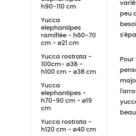
varié
h90-110 cm
peu d
Yucca
besoi
elephantipes
s'épa
ramifiée - h60-70
cm - ø21 cm
Yucca rostrata -
Pour 
100cm- ø38 -
pense
h100 cm - ø38 cm
major
Yucca
l'arr
elephantipes -
h70-90 cm - ø19
yucca
cm
beaux
Yucca rostrata -
h120 cm - ø40 cm