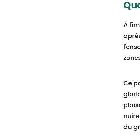
Qua
À l'i
après
l'ens
zones
Ce po
glori
plais
nuire
du gr