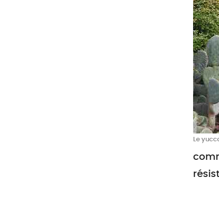
Le yucc
comme
résis