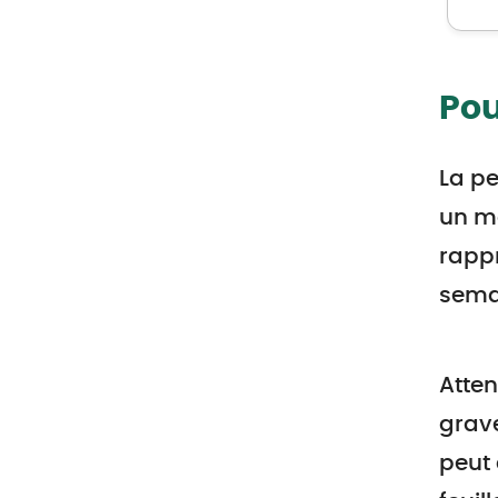
Pou
La pe
un ma
rappr
semai
Atten
grave
peut 