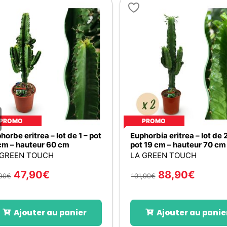
PROMO
PROMO
horbe eritrea – lot de 1 – pot
Euphorbia eritrea – lot de 2
cm – hauteur 60 cm
pot 19 cm – hauteur 70 cm
 GREEN TOUCH
LA GREEN TOUCH
47,90
€
88,90
€
90
€
101,90
€
Ajouter au panier
Ajouter au panie