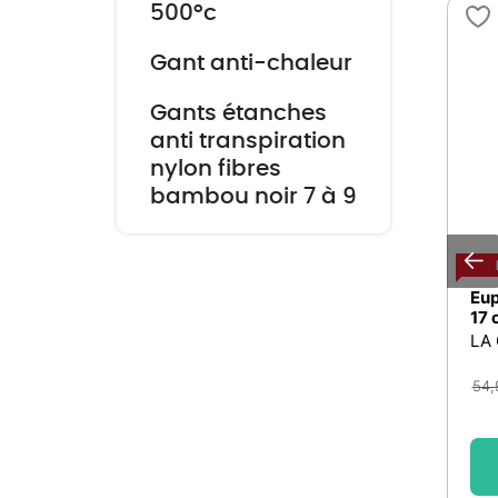
500°c
Gant anti-chaleur
Gants étanches
anti transpiration
nylon fibres
bambou noir 7 à 9
 cowboy
Euphorbia lactea, variétés
Eup
 cm - ⌀ 30
variables : pot D.9cm
17 
tes grasses
LA
9,99
€
54,
 panier
Ajouter au panier