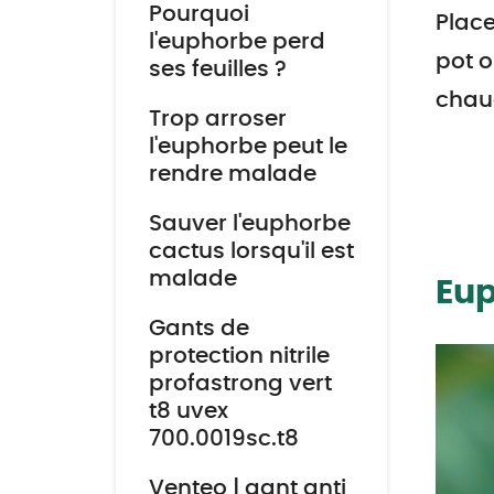
Pourquoi
Place
l'euphorbe perd
pot o
ses feuilles ?
chaud
Trop arroser
l'euphorbe peut le
rendre malade
Sauver l'euphorbe
cactus lorsqu'il est
malade
Eup
Gants de
protection nitrile
profastrong vert
t8 uvex
700.0019sc.t8
Venteo | gant anti