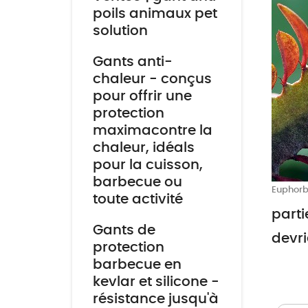
poils animaux pet
solution
Gants anti-
chaleur - conçus
pour offrir une
protection
maximacontre la
chaleur, idéals
pour la cuisson,
barbecue ou
Euphorb
toute activité
parti
Gants de
devri
protection
barbecue en
kevlar et silicone -
résistance jusqu'à