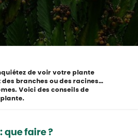
plantes
Nos marques de la nature
Découvrez nos marques
Mon potager
Nos marques de la nature
Ventes éphémères de plantes
quiétez de voir votre plante
nt des branches ou des racines…
mes. Voici des conseils de
 plante.
 que faire ?