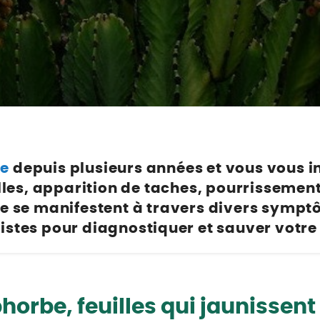
Poulaillers, clapiers et accessoires
s et petits mammifères
Librairie et papeterie
terre, ails, oignons, échalotes
Alimentation
Vêtements
 légumes et aromatiques
accessoires
Hygiène et soins
e légumes et aromatiques
ion
Apiculture
et agrumes
t soins
s
urs et petits mammifères
x
ières et accessoires
e
depuis plusieurs années et vous vous in
ion
uilles, apparition de taches, pourrisseme
t soins
e se manifestent à travers divers symptô
ux
istes pour diagnostiquer et sauver votre
u jardin
horbe, feuilles qui jaunissent :