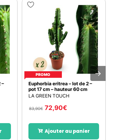
PROMO
PROMO
 –
Euphorbia eritrea – lot de 2 –
Euphorbia e
pot 17 cm – hauteur 60 cm
pot 19 cm
LA GREEN TOUCH
LA GREEN
72,90
€
56
83,90
€
65,90
€
r
Ajouter au panier
Aj