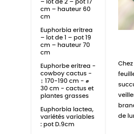
– lot de 2 – pot 17
cm – hauteur 60
cm
Euphorbia eritrea
– lot de 1 – pot 19
cm – hauteur 70
cm
Chez 
Euphorbe eritrea -
cowboy cactus -
feuil
↕ 170-190 cm - ⌀
succu
30 cm - cactus et
veill
plantes grasses
branc
Euphorbia lactea,
de lu
variétés variables
: pot D.9cm