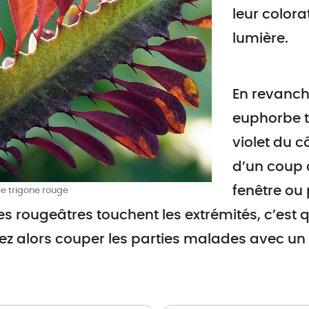
leur color
lumière.
En revanche
euphorbe t
violet du cô
d’un coup d
fenêtre ou 
e trigone rouge
es rougeâtres touchent les extrémités, c’est
ez alors couper les parties malades avec un o