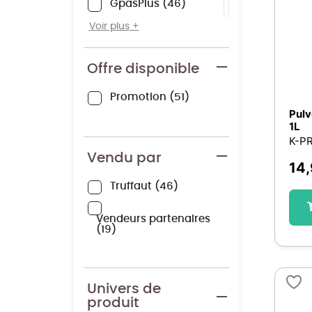
GpasPlus
46
ZOOMICI
19
Voir plus
Centrale Brico
4
Offre disponible
MES COURSES EN VRAC
4
Promotion
51
Ducatillon
1
Pulv
1L
K-P
Vendu par
14
Truffaut
46
Vendeurs partenaires
19
Univers de
produit