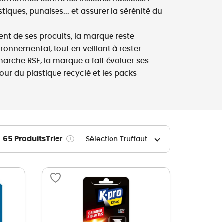
ques, punaises... et assurer la sérénité du
Nos marques de la nature
Découvrez nos marques
t de ses produits, la marque reste
Mon potager
Nos marques de la nature
ironnemental, tout en veillant à rester
marche RSE, la marque a fait évoluer ses
Ventes éphémères de plantes
ur du plastique recyclé et les packs
65 Produits
Trier
i