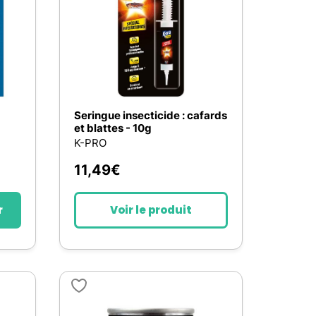
Seringue insecticide : cafards
et blattes - 10g
K-PRO
11,49
€
r
Voir le produit