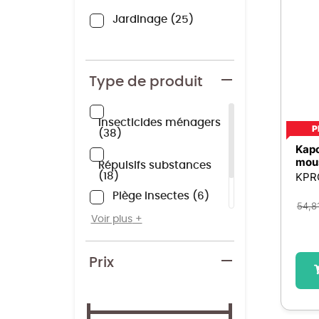
Jardinage
25
Type de produit
Insecticides ménagers
P
38
Kapo
mous
Répulsifs substances
KPR
18
Piège insectes
6
54,8
Formicides
2
Voir plus
Abri à insectes
1
Prix