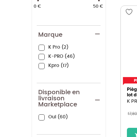
0 €
50 €
Marque
K Pro
2
K-PRO
46
Kpro
17
P
Pièg
Disponible en
lot 
livraison
K P
Marketplace
17,80
Oui
60