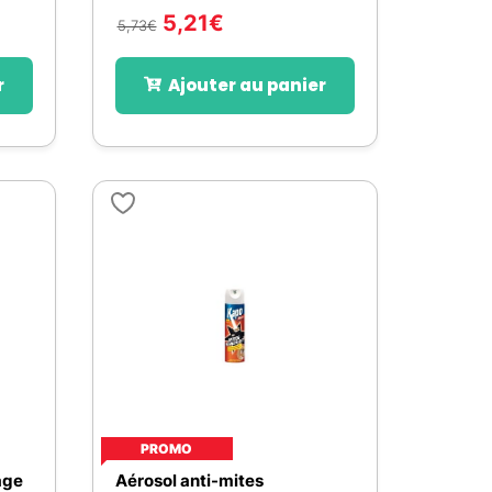
5,21
€
5,73
€
r
Ajouter au panier
PROMO
age
Aérosol anti-mites