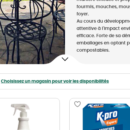
Poulaillers, clapiers et accessoires
s et petits mammifères
Librairie et papeterie
fourmis, mouches, mousti
terre, ails, oignons, échalotes
Alimentation
foyer.
Vêtements
 légumes et aromatiques
accessoires
Hygiène et soins
Au cours du développmen
e légumes et aromatiques
ion
attentive à l'impact env
Apiculture
et agrumes
t soins
efficace. Forte de sa dé
s
urs et petits mammifères
emballages en optant po
compostables.
x
ières et accessoires
ion
t soins
Choisissez un magasin pour voir les disponibilités
ux
u jardin