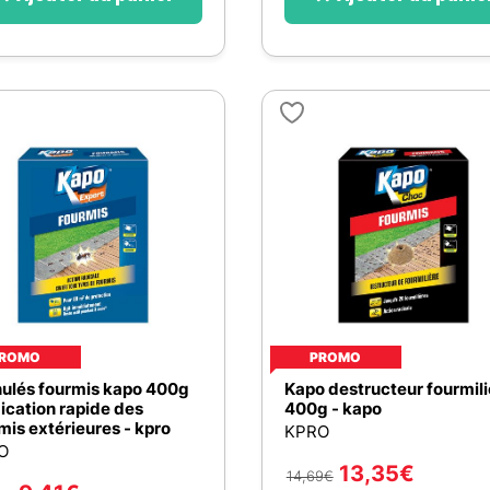
ROMO
PROMO
ulés fourmis kapo 400g
Kapo destructeur fourmili
ication rapide des
400g - kapo
mis extérieures - kpro
KPRO
O
13,35
€
14,69
€