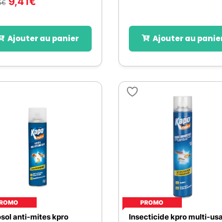
9,41
€
5
€
Ajouter au panier
Ajouter au panie
ROMO
PROMO
sol anti-mites kpro
Insecticide kpro multi-us