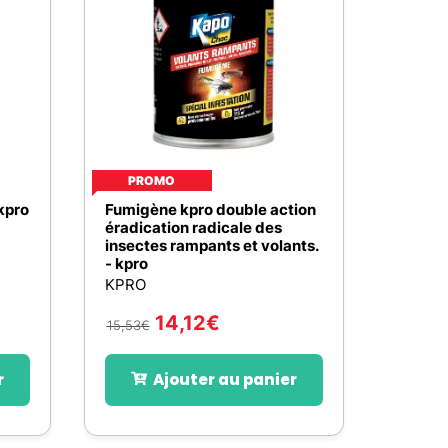
PROMO
kpro
Fumigène kpro double action
éradication radicale des
insectes rampants et volants.
- kpro
KPRO
14,12
€
15,53
€
r
Ajouter au panier