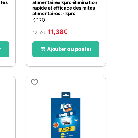
ctes
alimentaires kpro élimination
rapide et efficace des mites
alimentaires. - kpro
KPRO
11,38
€
12,52
€
r
Ajouter au panier