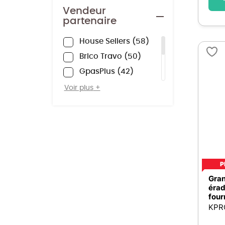
Vendeur
partenaire
House Sellers
58
Brico Travo
50
GpasPlus
42
ZOOMICI
15
Voir plus
MES COURSES EN VRAC
4
Centrale Brico
3
P
Gran
érad
four
KPR