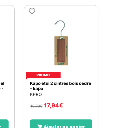
PROMO
el
Kapo etui 2 cintres bois cedre
 -
- kapo
KPRO
17,94
€
19,73
€
r
Ajouter au panier