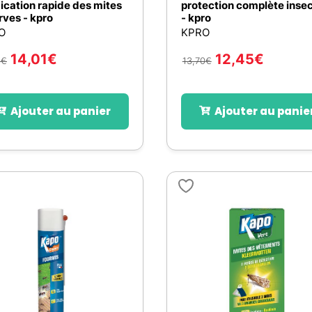
ication rapide des mites
protection complète inse
arves - kpro
- kpro
O
KPRO
14,01
€
12,45
€
1
€
13,70
€
Ajouter au panier
Ajouter au panie