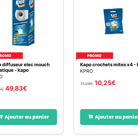
ROMO
PROMO
 diffuseur elec mouch
Kapo crochets mites x4 - 
tique - kapo
KPRO
O
10,25
€
11,28
€
49,83
€
1
€
Ajouter au panier
Ajouter au panie