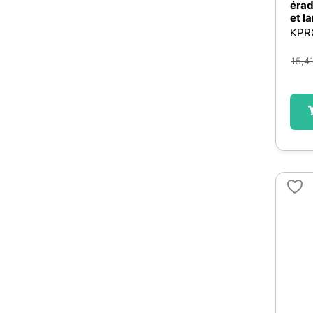
érad
et l
KPR
15,4