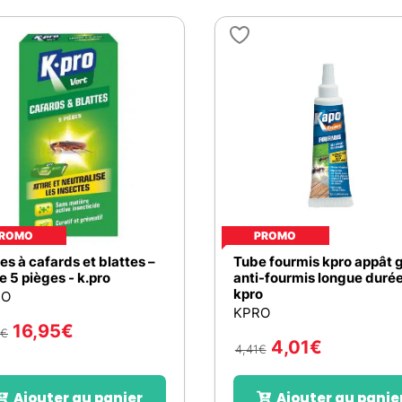
ROMO
PROMO
es à cafards et blattes –
Tube fourmis kpro appât g
de 5 pièges - k.pro
anti-fourmis longue durée
kpro
RO
KPRO
16,95
€
€
4,01
€
4,41
€
Ajouter au panier
Ajouter au panie