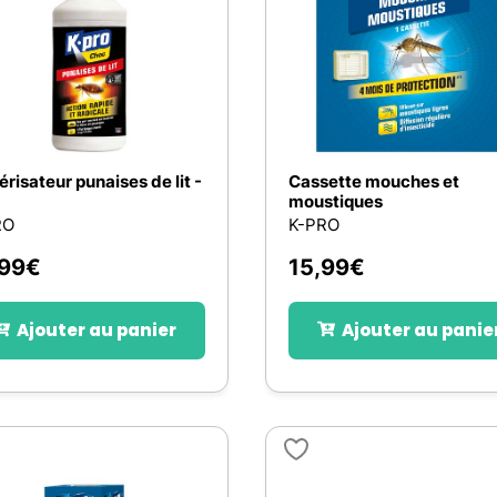
érisateur punaises de lit -
Cassette mouches et
moustiques
RO
K-PRO
,99
€
15,99
€
Ajouter au panier
Ajouter au panie