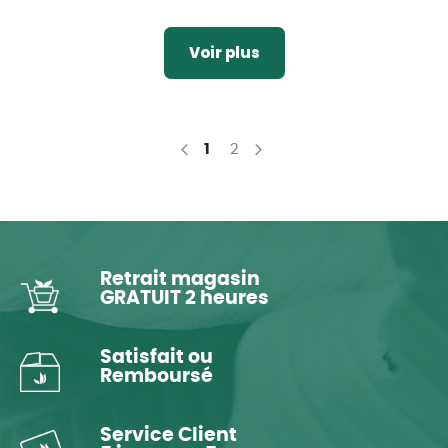
Voir plus
You're currently reading page
Page
1
2
Page
Précédent
Page
Suivant
Retrait magasin
GRATUIT 2 heures
Satisfait ou
Remboursé
Service Client