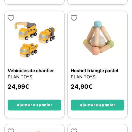
Véhicules de chantier
Hochet triangle pastel
PLAN TOYS
PLAN TOYS
24,99
€
24,90
€
Ajouter au panier
Ajouter au panier