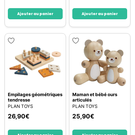
Ajouter au panier
Ajouter au panier
Empilages géométriques
Maman et bébé ours
tendresse
articulés
PLAN TOYS
PLAN TOYS
26,90
€
25,90
€