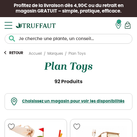
Profitez de la livraison dès 4,90€ ou du retrait en
magasin
GRATUIT
– simple, pratique, efficace.
Mon pan
RETOUR
Plan Toys
Accueil
Marques
Plan Toys
92 Produits
Choisissez un magasin pour voir les disponibilités