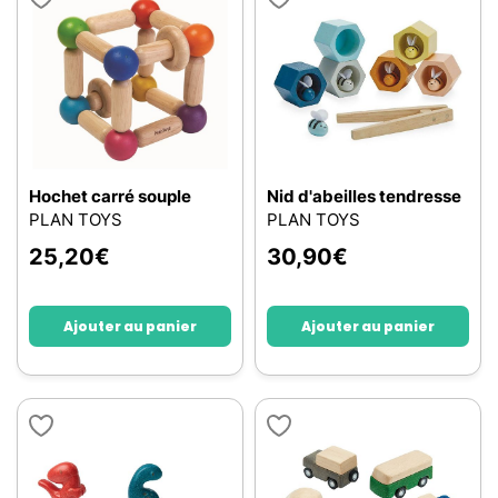
Hochet carré souple
Nid d'abeilles tendresse
PLAN TOYS
PLAN TOYS
25,20
€
30,90
€
Ajouter au panier
Ajouter au panier