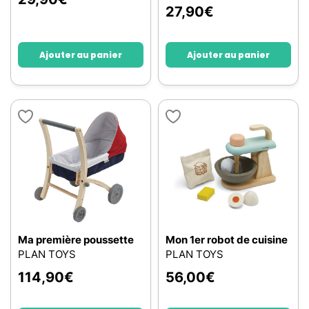
27,90
€
Ajouter au panier
Ajouter au panier
Ma première poussette
Mon 1er robot de cuisine
PLAN TOYS
PLAN TOYS
114,90
€
56,00
€