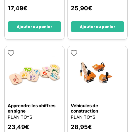
17,49
€
25,90
€
Ajouter au panier
Ajouter au panier
Apprendre les chiffres
Véhicules de
en signe
construction
PLAN TOYS
PLAN TOYS
23,49
€
28,95
€