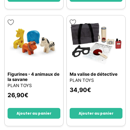
Figurines - 4 animaux de
Ma valise de détective
la savane
PLAN TOYS
PLAN TOYS
34,90
€
26,90
€
Ajouter au panier
Ajouter au panier