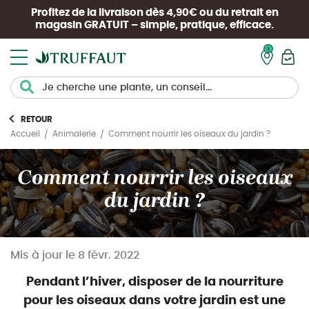
Profitez de la livraison dès 4,90€ ou du retrait en
magasin
GRATUIT
– simple, pratique, efficace.
Mon pan
RETOUR
Comment nourrir les oiseaux du jardin ?
Accueil
Animalerie
Comment nourrir les oiseaux
du jardin ?
Mis à jour le
8 févr. 2022
Pendant l’hiver, disposer de la nourriture
pour les oiseaux dans votre jardin est une