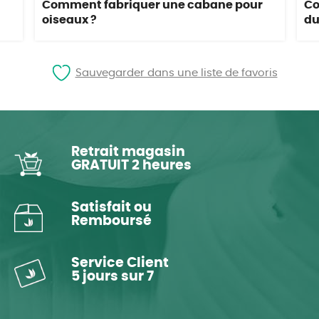
Comment fabriquer une cabane pour
Co
oiseaux ?
du
Sauvegarder dans une liste de favoris
Retrait magasin
GRATUIT 2 heures
Satisfait ou
Remboursé
Service Client
5 jours sur 7