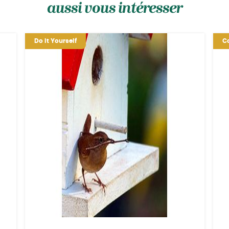
aussi vous intéresser
Do it Yourself
Co