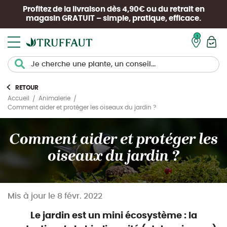
Profitez de la livraison dès 4,90€ ou du retrait en
magasin
GRATUIT
– simple, pratique, efficace.
Mon pan
RETOUR
Accueil
Animalerie
Comment aider et protéger les oiseaux du jardin ?
Comment aider et protéger les
oiseaux du jardin ?
Mis à jour le
8 févr. 2022
Le jardin est un mini écosystème : la