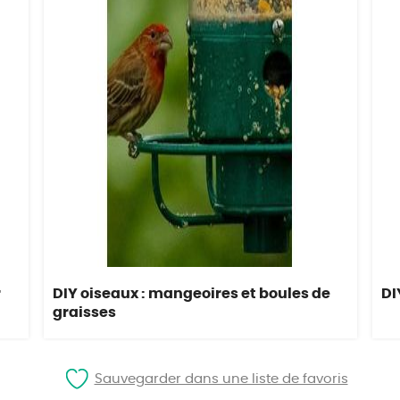
r
DIY oiseaux : mangeoires et boules de
DI
graisses
Sauvegarder dans une liste de favoris