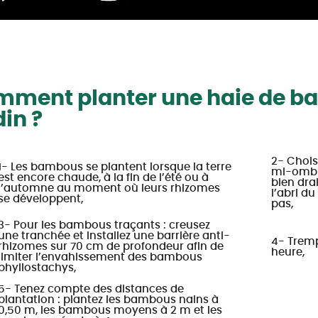
ment planter une haie de b
din ?
2- Chois
1- Les bambous se plantent lorsque la terre
mi-ombra
est encore chaude, à la fin de l’été ou à
bien drai
l’automne au moment où leurs rhizomes
l’abri du
se développent,
pas,
3- Pour les bambous traçants : creusez
une tranchée et installez une barrière anti-
4- Trem
rhizomes sur 70 cm de profondeur afin de
heure,
limiter l’envahissement des bambous
phyllostachys,
5- Tenez compte des distances de
plantation : plantez les bambous nains à
0,50 m, les bambous moyens à 2 m et les