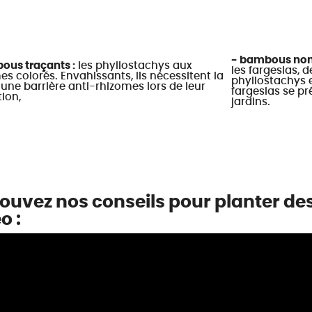
- bambous non 
ous traçants :
les phyllostachys aux
les fargesias, 
 colorés. Envahissants, ils nécessitent la
phyllostachys e
une barrière anti-rhizomes lors de leur
fargesias se pr
ion,
jardins.
ouvez nos conseils pour planter d
o :