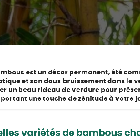
Poulaillers, clapiers et accessoires
s et petits mammifères
Librairie et papeterie
terre, ails, oignons, échalotes
Alimentation
Vêtements
 légumes et aromatiques
accessoires
Hygiène et soins
e légumes et aromatiques
ion
Apiculture
et agrumes
t soins
s
urs et petits mammifères
x
ières et accessoires
bambous
est un décor permanent, été com
ion
tique et son doux bruissement dans le v
t soins
r un beau rideau de verdure pour préserv
ux
portant une touche de zénitude à votre j
u jardin
lles variétés de bambous choi