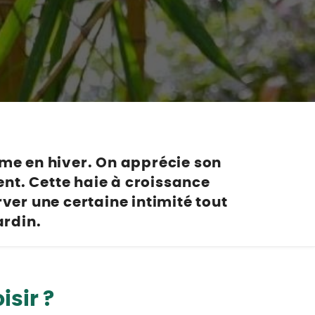
Nos marques de la nature
Découvrez nos marques
Mon potager
Nos marques de la nature
Ventes éphémères de plantes
me en hiver. On apprécie son
ent. Cette
haie à croissance
er une certaine intimité tout
ardin.
sir ?