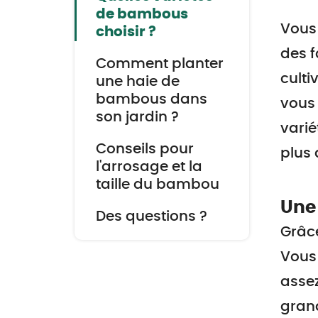
de bambous
Vous 
choisir ?
des f
Comment planter
culti
une haie de
bambous dans
vous 
son jardin ?
varié
Conseils pour
plus
l'arrosage et la
taille du bambou
Une 
Des questions ?
Grâc
Vous 
assez
grand