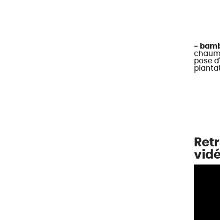
- bamb
chaumes
pose d'
plantat
Retr
vidé