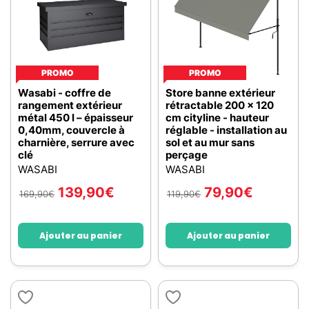
PROMO
PROMO
Wasabi - coffre de
Store banne extérieur
rangement extérieur
rétractable 200 x 120
métal 450 l – épaisseur
cm cityline - hauteur
0,40mm, couvercle à
réglable - installation au
charnière, serrure avec
sol et au mur sans
clé
perçage
WASABI
WASABI
139,90
€
79,90
€
169,90
€
119,90
€
Ajouter au panier
Ajouter au panier