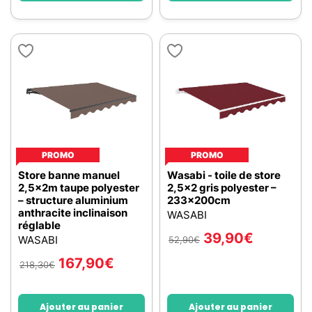
PROMO
PROMO
Store banne manuel
Wasabi - toile de store
2,5x2m taupe polyester
2,5x2 gris polyester –
– structure aluminium
233x200cm
anthracite inclinaison
WASABI
réglable
39,90
€
WASABI
52,90
€
167,90
€
218,30
€
Ajouter au panier
Ajouter au panier