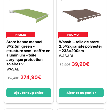
PROMO
PROMO
Store banne manuel
Wasabi - toile de store
3x2,5m green –
2,5x2 granate polyester
structure semi-coffre en
– 233x200cm
aluminium – toile
WASABI
acrylique protection
39,90
€
solaire uv
52,90
€
WASABI
274,90
€
357,40
€
Ajouter au panier
Ajouter au panier