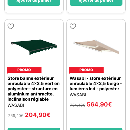
Ajouter au panier
Ajouter au panier
PROMO
PROMO
Store banne extérieur
Wasabi - store extérieur
enroulable 4x2,5 vert en
enroulable 4x2,5 beige -
polyester – structure en
lumières led - polyester
aluminium anthracite,
WASABI
inclinaison réglable
564,90
€
WASABI
734,40
€
204,90
€
266,40
€