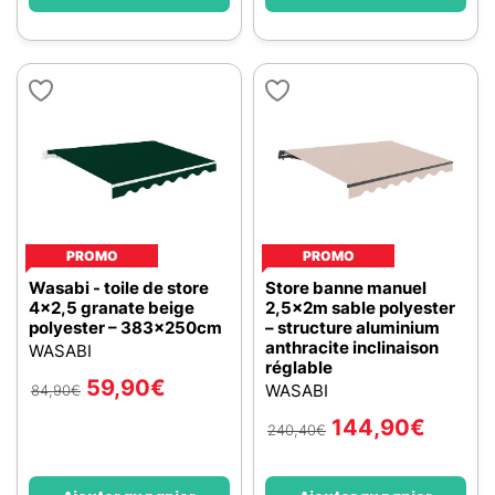
PROMO
PROMO
Wasabi - toile de store
Store banne manuel
4x2,5 granate beige
2,5x2m sable polyester
polyester – 383x250cm
– structure aluminium
anthracite inclinaison
WASABI
réglable
59,90
€
WASABI
84,90
€
144,90
€
240,40
€