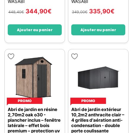
WASABI
WASABI
344,90
€
335,90
€
448,40
€
349,00
€
Ajouter au panier
Ajouter au panier
PROMO
PROMO
Abri de jardin en résine
Abri de jardin extérieur
2,70m2 oak o30 -
10,2m2 anthracite clair –
plancher inclus – fenêtre
4 grilles d'aération anti-
latérale – effet bois
condensation - double
premium – protection uv
porte coulissante