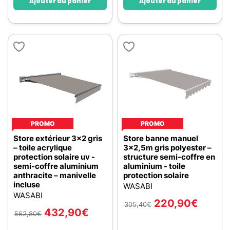
Ajouter au panier
Ajouter au panier
PROMO
PROMO
Store extérieur 3x2 gris
Store banne manuel
– toile acrylique
3x2,5m gris polyester –
protection solaire uv -
structure semi-coffre en
semi-coffre aluminium
aluminium - toile
anthracite – manivelle
protection solaire
incluse
WASABI
WASABI
220,90
€
305,40
€
432,90
€
562,80
€