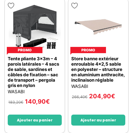
PROMO
PROMO
Tente pliante 3x3m – 4
Store banne extérieur
parois latérales – 4 sacs
enroulable 4x2,5 sable
de sable, sardines et
en polyester – structure
câbles de fixation – sac
en aluminium anthracite,
de transport – pergola
inclinaison réglable
gris en nylon
WASABI
WASABI
204,90
€
266,40
€
140,90
€
183,20
€
Ajouter au panier
Ajouter au panier