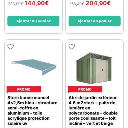
144,90
€
204,90
€
233,90
€
266,40
€
Ajouter au panier
Ajouter au panier
PROMO
PROMO
Store banne manuel
Abri de jardin extérieur
4x2,5m bleu – structure
4,6 m2 stark – puits de
semi-coffre en
lumière en
aluminium – toile
polycarbonate – double
acrylique protection
porte coulissante – toit
solaire uv
incliné – vert et beige