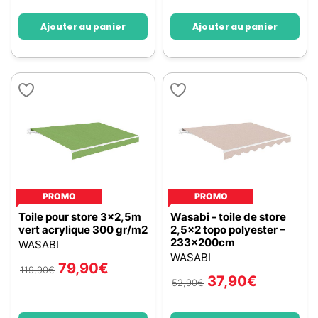
Ajouter au panier
Ajouter au panier
PROMO
PROMO
Toile pour store 3x2,5m
Wasabi - toile de store
vert acrylique 300 gr/m2
2,5x2 topo polyester –
233x200cm
WASABI
WASABI
79,90
€
119,90
€
37,90
€
52,90
€