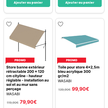
Ajouter au panier
Ajouter au panier
PROMO
PROMO
Store banne extérieur
Toile pour store 4x2,5m
rétractable 200 x 120
bleu acrylique 300
cm cityline - hauteur
gr/m2
réglable - installation au
WASABI
sol et au mur sans
99,90
€
perçage
139,90
€
WASABI
79,90
€
119,90
€