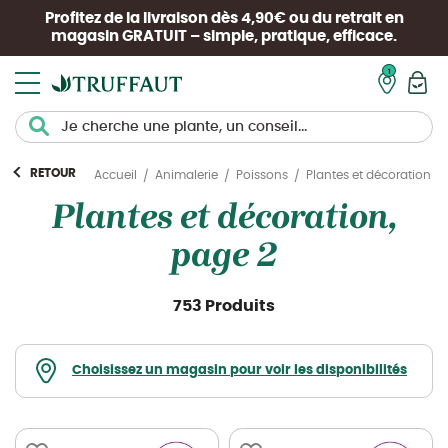
Profitez de la livraison dès 4,90€ ou du retrait en
magasin
GRATUIT
– simple, pratique, efficace.
Mon pan
RETOUR
Plantes et décoration
Accueil
Animalerie
Poissons
Plantes et décoration,
page 2
753 Produits
Choisissez un magasin pour voir les disponibilités