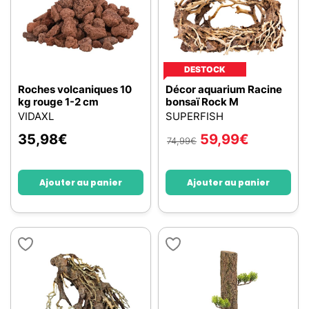
DESTOCK
Roches volcaniques 10
Décor aquarium Racine
kg rouge 1-2 cm
bonsaï Rock M
VIDAXL
SUPERFISH
35,98
€
59,99
€
74,99
€
Ajouter au panier
Ajouter au panier