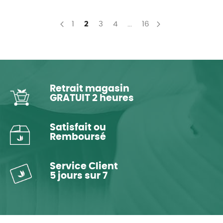
Page
Page
You're currently reading page
Page
Page
Page
1
2
3
4
...
16
Page
Précédent
Page
Suivant
Retrait magasin
GRATUIT 2 heures
Satisfait ou
Remboursé
Service Client
5 jours sur 7