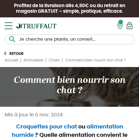
Profitez de la livraison dès 4,90€ ou du retrait en
magasin
GRATUIT
– simple, pratique, efficace.
Mon pan
RETOUR
Comment bien nourrir son chat ?
Accueil
Animalerie
Chats
Comment bien nourrir son
chat ?
Mis à jour le
6 nov. 2024
Croquettes pour chat
ou
alimentation
humide
? Quelle alimentation convient le