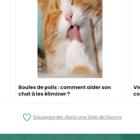
Boules de poils : comment aider son
Vi
chat à les éliminer ?
co
Sauvegarder dans une liste de favoris