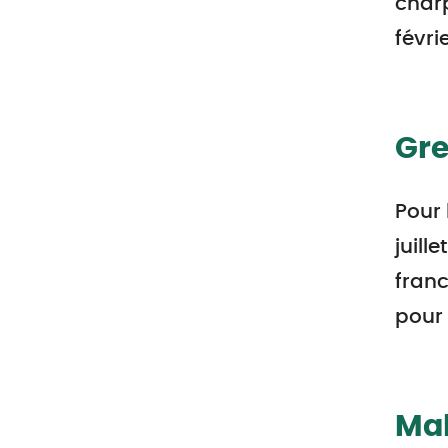
charp
févri
Gre
Pour 
juill
franc
pour 
Mal