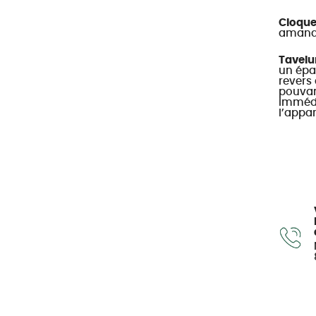
Cloque
amandi
Tavelur
un épai
revers 
pouvant
immédi
l’appar