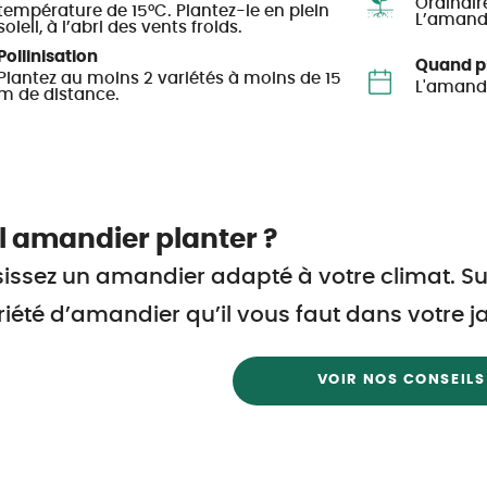
Ordinair
température de 15°C. Plantez-le en plein
L’amandi
soleil, à l’abri des vents froids.
Pollinisation
Quand pl
Plantez au moins 2 variétés à moins de 15
L'amandi
m de distance.
l amandier planter ?
issez un amandier adapté à votre climat. Sui
riété d’amandier qu’il vous faut dans votre ja
VOIR NOS CONSEILS