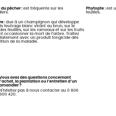
 du pêcher :
est fréquente sur les
Phytopte :
est u
ers.
feuilles.
e :
due à un champignon qui développe
s feutrage blanc virant au brun, sur le
des feuilles, sur les rameaux et sur les fruits
 occasionner la mort de l’arbre. Traitez
atement avec un produit fongicide dès
ition de la maladie.
Vous avez des questions concernant
l’achat, la plantation ou l’entretien d’un
amandier ?
N'hésitez pas à nous contacter au 0 806
800 420.