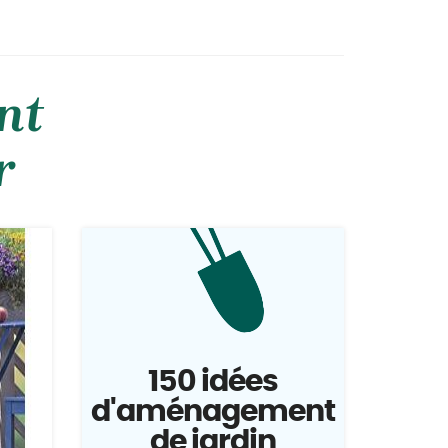
nt
r
150 idées
d'aménagement
de jardin