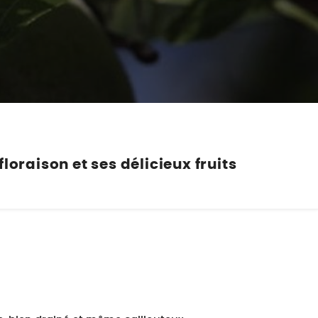
Nos marques de la nature
Découvrez nos marques
Mon potager
Nos marques de la nature
Ventes éphémères de plantes
loraison et ses délicieux fruits