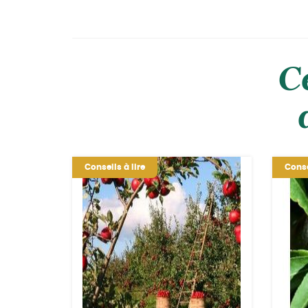
C
Conseils à lire
Conse