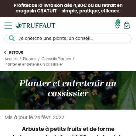
Profitez de la livraison dès 4,90€ ou du retrait en
magasin
GRATUIT
– simple, pratique, efficace.
Mon pan
RETOUR
Accueil
Plantes
Conseils Plantes
Planter et entretenir un cassissier
Planter et entretenir un
cassissier
Mis à jour le
24 févr. 2022
Arbuste à petits fruits et de forme