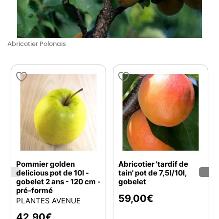
Abricotier Polonais
Pommier golden
Abricotier 'tardif de
delicious pot de 10l -
tain' pot de 7,5l/10l,
gobelet 2 ans - 120 cm -
gobelet
pré-formé
59,00
€
PLANTES AVENUE
42,90
€