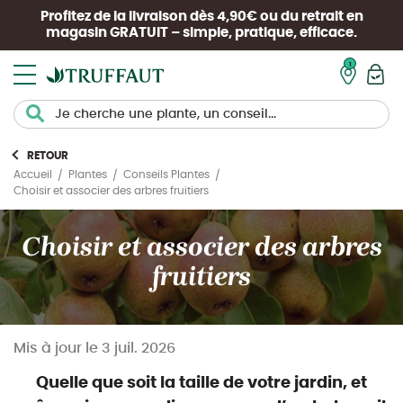
Profitez de la livraison dès 4,90€ ou du retrait en
magasin
GRATUIT
– simple, pratique, efficace.
Mon pan
RETOUR
Accueil
Plantes
Conseils Plantes
Choisir et associer des arbres fruitiers
Choisir et associer des arbres
fruitiers
Mis à jour le
3 juil. 2026
Quelle que soit la taille de votre jardin, et