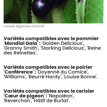
Cerisier Bigarreau Summit
Variétés compatibles avec le pommier
'Mondial Gala' :
'Golden Delicious',
'Granny Smith', 'Starking Delicious', 'Reine
des Reinettes'.
Variétés compatibles avec le poirier
'Conférence' :
'Doyenné du Comice',
'Williams', 'Beurré Hardy', 'Louise Bonne'.
Variétés compatibles avec le cerisier
'Cœur de pigeon' :
'Napoléon',
'Reverchon', 'Hâtif de Burlat'.