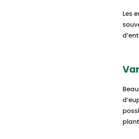
Les e
souve
d’ent
Var
Beau
d’eup
possi
plant