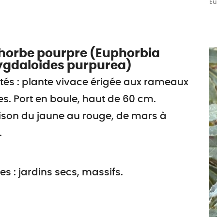
Eu
horbe pourpre (Euphorbia
gdaloides purpurea)
tés : plante vivace érigée aux rameaux
s. Port en boule, haut de 60 cm.
ison du jaune au rouge, de mars à
.
s : jardins secs, massifs.