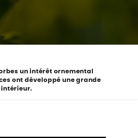
Nos marques de la nature
Découvrez nos marques
Mon potager
Nos marques de la nature
Ventes éphémères de plantes
horbes un intérêt ornemental
pèces ont développé une grande
intérieur.