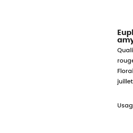
Eup
amy
Quali
rouge
Flora
juillet
Usage