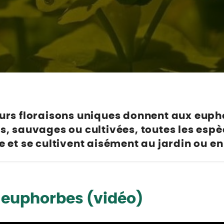
Poulaillers, clapiers et accessoires
s et petits mammifères
Librairie et papeterie
terre, ails, oignons, échalotes
Alimentation
Vêtements
 légumes et aromatiques
accessoires
Hygiène et soins
e légumes et aromatiques
ion
Apiculture
et agrumes
t soins
s
urs et petits mammifères
x
ières et accessoires
eurs floraisons uniques donnent aux eup
ion
es, sauvages ou cultivées, toutes les es
t soins
e et se cultivent aisément au jardin ou en 
ux
u jardin
 euphorbes (vidéo)