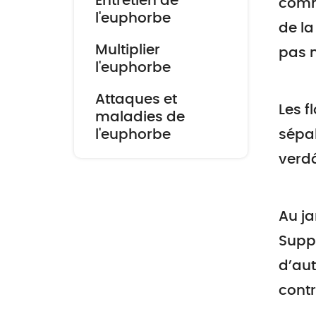
Entretien de
comme
l'euphorbe
de la
Multiplier
pas m
l'euphorbe
Attaques et
Les f
maladies de
l'euphorbe
sépal
verdâ
Au ja
Suppo
d’aut
contr