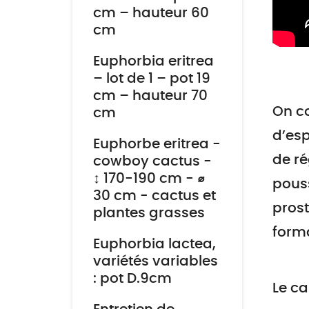
cm – hauteur 60
cm
Euphorbia eritrea
– lot de 1 – pot 19
cm – hauteur 70
On c
cm
d’esp
Euphorbe eritrea -
de ré
cowboy cactus -
↕ 170-190 cm - ⌀
pous
30 cm - cactus et
prost
plantes grasses
forma
Euphorbia lactea,
variétés variables
: pot D.9cm
Le c