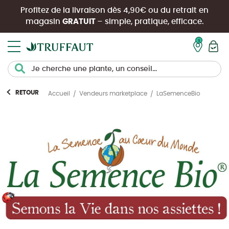
Profitez de la livraison dès 4,90€ ou du retrait en
magasin
GRATUIT
– simple, pratique, efficace.
Mon pan
RETOUR
LaSemenceBio
Accueil
Vendeurs marketplace