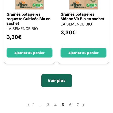
Graines potagères
Graines potagères
roquette Cultivée Bio en
Mâche Vit Bio en sachet
sachet
LA SEMENCE BIO
LA SEMENCE BIO
3,30
€
3,30
€
Ajouter au panier
Ajouter au panier
Voir plus
Page
Page
Page
Page
You're currently reading p
Page
Page
1
...
3
4
5
6
7
Page
Précédent
Page
Suivant